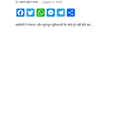
By
प्रकाश कुमार यादव
August 6, 2026
F
T
W
M
T
S
ac
w
h
es
el
h
ग्रामीणों ने रोजगार और मूलभूत सुविधाओं के वादे पूरे नहीं होने का…
e
it
at
se
e
ar
b
te
s
n
gr
e
o
r
A
g
a
o
p
er
m
k
p