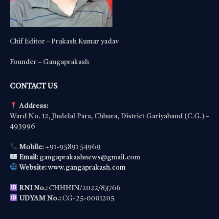
Chif Editor – Prakash Kumar yadav
Founder – Gangaprakash
CONTACT US
Address:
Ward No. 12, Jhulelal Para, Chhura, District Gariyaband (C.G.) –
493996
Mobile:
+91-95891 54969
Email:
gangaprakashnews@gmail.com
Website:
www.gangaprakash.com
RNI No.:
CHHHIN/2022/83766
UDYAM No.:
CG-25-0001205