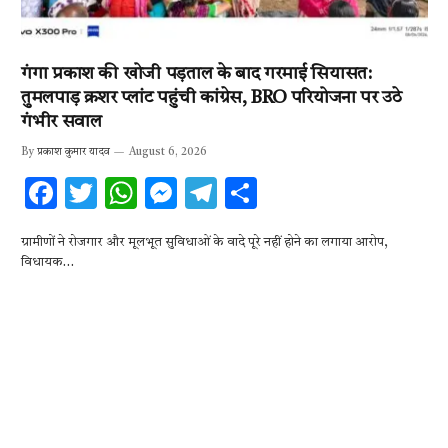
गंगा प्रकाश की खोजी पड़ताल के बाद गरमाई सियासत:
तुमलपाड़ क्रशर प्लांट पहुंची कांग्रेस, BRO परियोजना पर उठे
गंभीर सवाल
By
प्रकाश कुमार यादव
August 6, 2026
F
T
W
M
T
S
ac
w
h
es
el
h
ग्रामीणों ने रोजगार और मूलभूत सुविधाओं के वादे पूरे नहीं होने का लगाया आरोप,
e
it
at
se
e
ar
विधायक…
b
te
s
n
gr
e
o
r
A
g
a
o
p
er
m
k
p