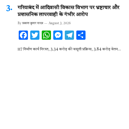
गरियाबंद में आदिवासी विकास विभाग पर भ्रष्टाचार और
प्रशासनिक लापरवाही के गंभीर आरोप
By
प्रकाश कुमार यादव
August 3, 2026
F
T
W
M
T
S
ac
w
h
es
el
h
117 निर्माण कार्य निरस्त, 3.34 करोड़ की वसूली प्रक्रिया, 3.84 करोड़ वेतन…
e
it
at
se
e
ar
b
te
s
n
gr
e
o
r
A
g
a
o
p
er
m
k
p