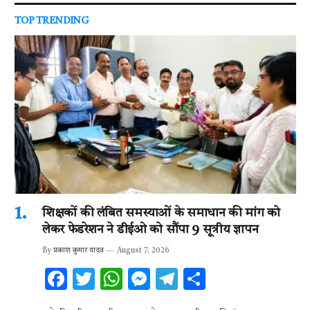
TOP TRENDING
शिक्षकों की लंबित समस्याओं के समाधान की मांग को
लेकर फेडरेशन ने डीईओ को सौंपा 9 सूत्रीय ज्ञापन
By
प्रकाश कुमार यादव
August 7, 2026
F
T
W
M
T
S
ac
w
h
es
el
h