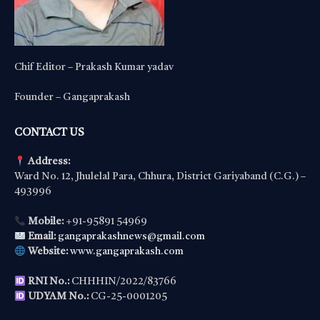
Chif Editor – Prakash Kumar yadav
Founder – Gangaprakash
CONTACT US
Address:
Ward No. 12, Jhulelal Para, Chhura, District Gariyaband (C.G.) –
493996
Mobile:
+91-95891 54969
Email:
gangaprakashnews@gmail.com
Website:
www.gangaprakash.com
RNI No.:
CHHHIN/2022/83766
UDYAM No.:
CG-25-0001205