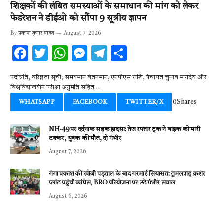
शिक्षकों की लंबित समस्याओं के समाधान की मांग को लेकर
फेडरेशन ने डीईओ को सौंपा 9 सूत्रीय ज्ञापन
By
प्रकाश कुमार यादव
August 7, 2026
F
T
W
M
T
S
ac
w
h
es
el
h
पदोन्नति, वरिष्ठता सूची, समयमान वेतनमान, एनपीएस राशि, पंचायत चुनाव मानदेय और
e
it
at
se
e
ar
विश्वविद्यालयीन परीक्षा अनुमति सहित…
b
te
s
n
gr
e
0
Shares
WHATSAPP
FACEBOOK
TWITTER/X
o
r
A
g
a
o
p
er
m
NH-49 पर दर्दनाक सड़क हादसा: तेज रफ्तार ट्रक ने बाइक को मारी
टक्कर, युवक की मौत, दो गंभीर
k
p
August 7, 2026
गंगा प्रकाश की खोजी पड़ताल के बाद गरमाई सियासत: तुमलपाड़ क्रशर
प्लांट पहुंची कांग्रेस, BRO परियोजना पर उठे गंभीर सवाल
August 6, 2026