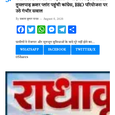
तुमलपाड़ क्रशर प्लांट पहुंची कांग्रेस, BRO परियोजना पर
उठे गंभीर सवाल
By
प्रकाश कुमार यादव
August 6, 2026
F
T
W
M
T
S
ac
w
h
es
el
h
ग्रामीणों ने रोजगार और मूलभूत सुविधाओं के वादे पूरे नहीं होने का…
e
it
at
se
e
ar
WHATSAPP
FACEBOOK
TWITTER/X
b
te
s
n
gr
e
0
Shares
o
r
A
g
a
o
p
er
m
k
p