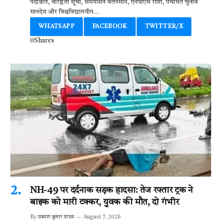
पदोन्नति, वरिष्ठता सूची, समयमान वेतनमान, एनपीएस राशि, पंचायत चुनाव
e
it
at
se
e
ar
मानदेय और विश्वविद्यालयीन…
b
te
s
n
gr
e
WHATSAPP
FACEBOOK
TWITTER/X
o
r
A
g
a
0
Shares
o
p
er
m
k
p
NH-49 पर दर्दनाक सड़क हादसा: तेज रफ्तार ट्रक ने
बाइक को मारी टक्कर, युवक की मौत, दो गंभीर
By
प्रकाश कुमार यादव
August 7, 2026