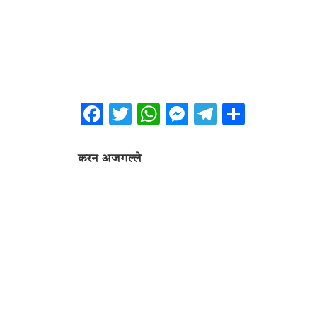
Facebook
Twitter
WhatsApp
Messenger
Telegram
Share
करन अजगल्ले