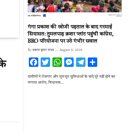
गंगा प्रकाश की खोजी पड़ताल के बाद गरमाई
सियासत: तुमलपाड़ क्रशर प्लांट पहुंची कांग्रेस,
BRO परियोजना पर उठे गंभीर सवाल
By
प्रकाश कुमार यादव
August 6, 2026
F
T
W
M
T
S
के
ac
w
h
es
el
h
ग्रामीणों ने रोजगार और मूलभूत सुविधाओं के वादे पूरे नहीं होने का
e
it
at
se
e
ar
लगाया आरोप, विधायक…
b
te
s
n
gr
e
o
r
A
g
a
o
p
er
m
k
p