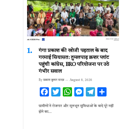
गंगा प्रकाश की खोजी पड़ताल के बाद
गरमाई सियासत: तुमलपाड़ क्रशर प्लांट
पहुंची कांग्रेस, BRO परियोजना पर उठे
गंभीर सवाल
By
प्रकाश कुमार यादव
August 6, 2026
F
T
W
M
T
S
ac
w
h
es
el
h
ग्रामीणों ने रोजगार और मूलभूत सुविधाओं के वादे पूरे नहीं
e
it
at
se
e
ar
होने का…
b
te
s
n
gr
e
o
r
A
g
a