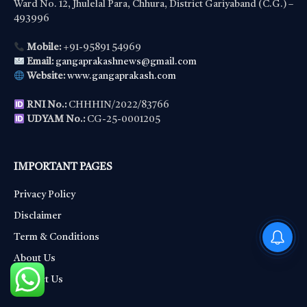
Ward No. 12, Jhulelal Para, Chhura, District Gariyaband (C.G.) –
493996
Mobile:
+91-95891 54969
Email:
gangaprakashnews@gmail.com
Website:
www.gangaprakash.com
RNI No.:
CHHHIN/2022/83766
UDYAM No.:
CG-25-0001205
IMPORTANT PAGES
Privacy Policy
Disclaimer
PM Modi : 'मैं अभी और करना
Term & Conditions
चाहता हूँ'— पीएम मोदी के इस बयान
About Us
Contact Us