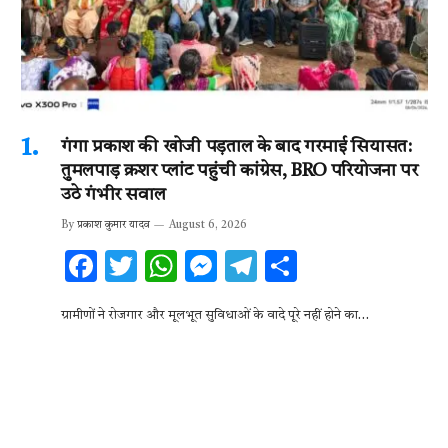
गंगा प्रकाश की खोजी पड़ताल के बाद गरमाई सियासत:
तुमलपाड़ क्रशर प्लांट पहुंची कांग्रेस, BRO परियोजना पर
उठे गंभीर सवाल
By
प्रकाश कुमार यादव
August 6, 2026
F
T
W
M
T
S
ac
w
h
es
el
h
ग्रामीणों ने रोजगार और मूलभूत सुविधाओं के वादे पूरे नहीं होने का…
e
it
at
se
e
ar
b
te
s
n
gr
e
o
r
A
g
a
o
p
er
m