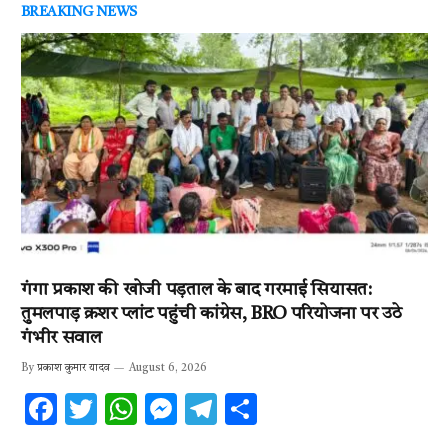
BREAKING NEWS
गंगा प्रकाश की खोजी पड़ताल के बाद गरमाई सियासत:
तुमलपाड़ क्रशर प्लांट पहुंची कांग्रेस, BRO परियोजना पर उठे
गंभीर सवाल
By
प्रकाश कुमार यादव
August 6, 2026
F
T
W
M
T
S
ac
w
h
es
el
h