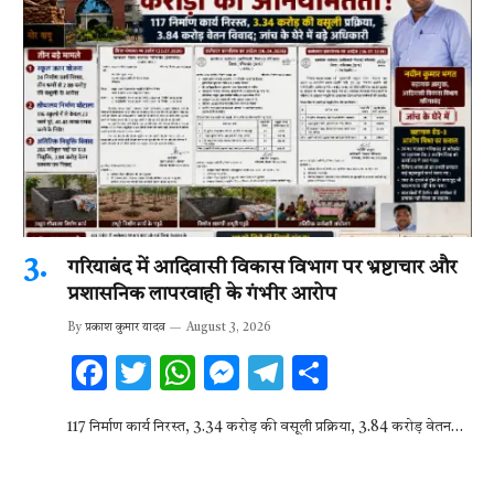
गरियाबंद में आदिवासी विकास विभाग पर भ्रष्टाचार और
प्रशासनिक लापरवाही के गंभीर आरोप
By
प्रकाश कुमार यादव
August 3, 2026
F
T
W
M
T
S
ac
w
h
es
el
h
117 निर्माण कार्य निरस्त, 3.34 करोड़ की वसूली प्रक्रिया, 3.84 करोड़ वेतन…
e
it
at
se
e
ar
b
te
s
n
gr
e