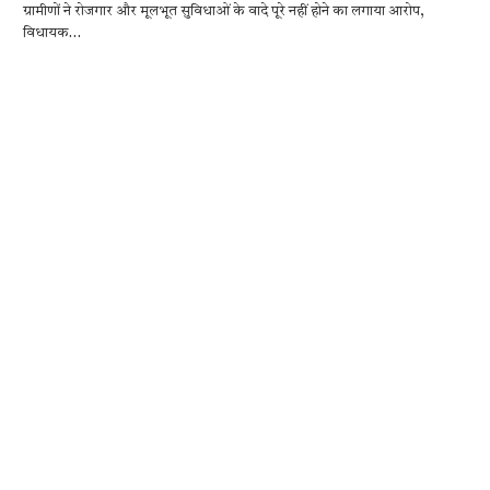
ग्रामीणों ने रोजगार और मूलभूत सुविधाओं के वादे पूरे नहीं होने का लगाया आरोप,
e
it
at
se
e
ar
विधायक…
b
te
s
n
gr
e
o
r
A
g
a
o
p
er
m
k
p