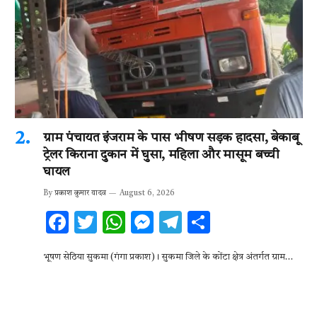
ग्राम पंचायत इंजराम के पास भीषण सड़क हादसा, बेकाबू
ट्रेलर किराना दुकान में घुसा, महिला और मासूम बच्ची
घायल
By
प्रकाश कुमार यादव
August 6, 2026
F
T
W
M
T
S
ac
w
h
es
el
h
भूषण सेठिया सुकमा (गंगा प्रकाश)। सुकमा जिले के कोंटा क्षेत्र अंतर्गत ग्राम…
e
it
at
se
e
ar
b
te
s
n
gr
e
o
r
A
g
a