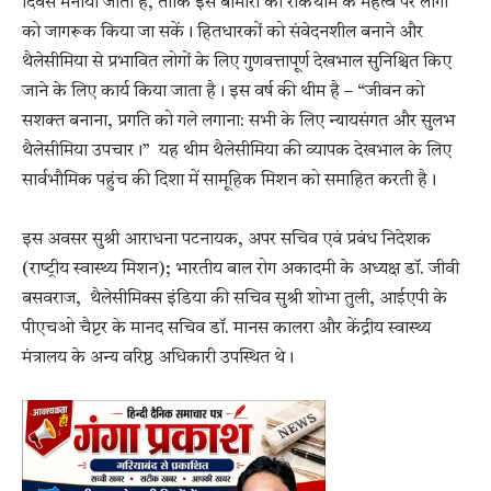
दिवस मनाया जाता है, ताकि इस बीमारी की रोकथाम के महत्व पर लोगों
को जागरूक किया जा सकें। हितधारकों को संवेदनशील बनाने और
थैलेसीमिया से प्रभावित लोगों के लिए गुणवत्तापूर्ण देखभाल सुनिश्चित किए
जाने के लिए कार्य किया जाता है। इस वर्ष की थीम है – “जीवन को
सशक्त बनाना, प्रगति को गले लगाना: सभी के लिए न्यायसंगत और सुलभ
थैलेसीमिया उपचार।” यह थीम थैलेसीमिया की व्‍यापक देखभाल के लिए
सार्वभौमिक पहुंच की दिशा में सामूहिक मिशन को समाहित करती है।
इस अवसर सुश्री आराधना पटनायक, अपर सचिव एवं प्रबंध निदेशक
(राष्‍ट्रीय स्‍वास्‍थ्‍य मिशन); भारतीय बाल रोग अकादमी के अध्यक्ष डॉ. जीवी
बसवराज, थैलेसीमिक्स इंडिया की सचिव सुश्री शोभा तुली, आईएपी के
पीएचओ चैप्टर के मानद सचिव डॉ. मानस कालरा और केंद्रीय स्वास्थ्य
मंत्रालय के अन्य वरिष्ठ अधिकारी उपस्थित थे।