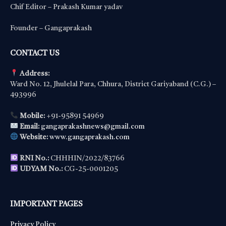
Chif Editor – Prakash Kumar yadav
Founder – Gangaprakash
CONTACT US
Address:
Ward No. 12, Jhulelal Para, Chhura, District Gariyaband (C.G.) –
493996
Mobile:
+91-95891 54969
Email:
gangaprakashnews@gmail.com
Website:
www.gangaprakash.com
RNI No.:
CHHHIN/2022/83766
UDYAM No.:
CG-25-0001205
IMPORTANT PAGES
Privacy Policy