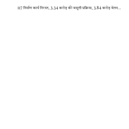
ac
w
h
es
el
h
117 निर्माण कार्य निरस्त, 3.34 करोड़ की वसूली प्रक्रिया, 3.84 करोड़ वेतन…
e
it
at
se
e
ar
b
te
s
n
gr
e
o
r
A
g
a
o
p
er
m
k
p