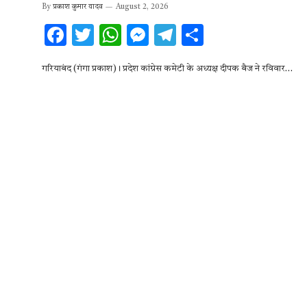
By
प्रकाश कुमार यादव
August 2, 2026
F
T
W
M
T
S
ac
w
h
es
el
h
गरियाबंद (गंगा प्रकाश)। प्रदेश कांग्रेस कमेटी के अध्यक्ष दीपक बैज ने रविवार…
e
it
at
se
e
ar
b
te
s
n
gr
e
o
r
A
g
a
o
p
er
m
k
p