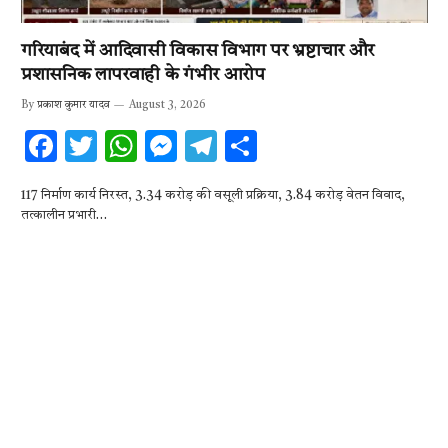
गरियाबंद में आदिवासी विकास विभाग पर भ्रष्टाचार और
प्रशासनिक लापरवाही के गंभीर आरोप
By
प्रकाश कुमार यादव
August 3, 2026
F
T
W
M
T
S
ac
w
h
es
el
h
117 निर्माण कार्य निरस्त, 3.34 करोड़ की वसूली प्रक्रिया, 3.84 करोड़ वेतन विवाद,
e
it
at
se
e
ar
तत्कालीन प्रभारी…
b
te
s
n
gr
e
o
r
A
g
a
o
p
er
m
k
p