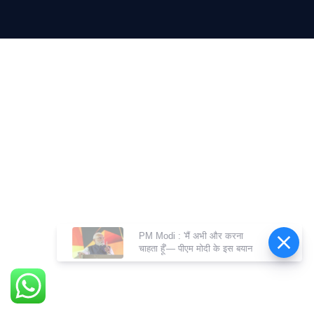
PM Modi : 'मैं अभी और करना
चाहता हूँ'— पीएम मोदी के इस बयान