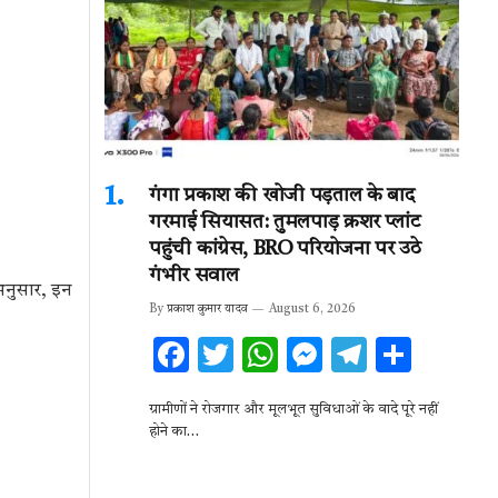
गंगा प्रकाश की खोजी पड़ताल के बाद
गरमाई सियासत: तुमलपाड़ क्रशर प्लांट
पहुंची कांग्रेस, BRO परियोजना पर उठे
गंभीर सवाल
 अनुसार, इन
By
प्रकाश कुमार यादव
August 6, 2026
F
T
W
M
T
S
ac
w
h
es
el
h
ग्रामीणों ने रोजगार और मूलभूत सुविधाओं के वादे पूरे नहीं
e
it
at
se
e
ar
होने का…
b
te
s
n
gr
e
o
r
A
g
a