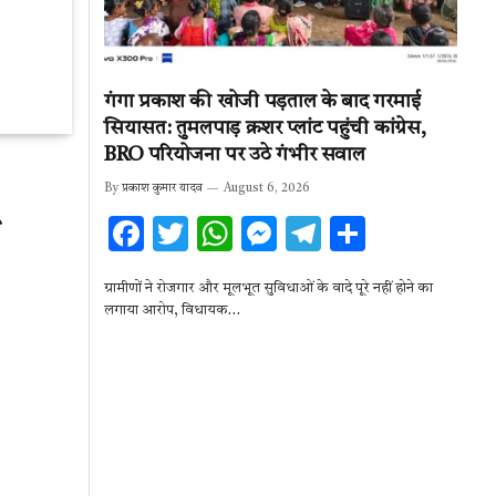
गंगा प्रकाश की खोजी पड़ताल के बाद गरमाई
सियासत: तुमलपाड़ क्रशर प्लांट पहुंची कांग्रेस,
BRO परियोजना पर उठे गंभीर सवाल
By
प्रकाश कुमार यादव
August 6, 2026
F
T
W
M
T
S
ac
w
h
es
el
h
ग्रामीणों ने रोजगार और मूलभूत सुविधाओं के वादे पूरे नहीं होने का
e
it
at
se
e
ar
लगाया आरोप, विधायक…
b
te
s
n
gr
e
o
r
A
g
a
o
p
er
m
k
p