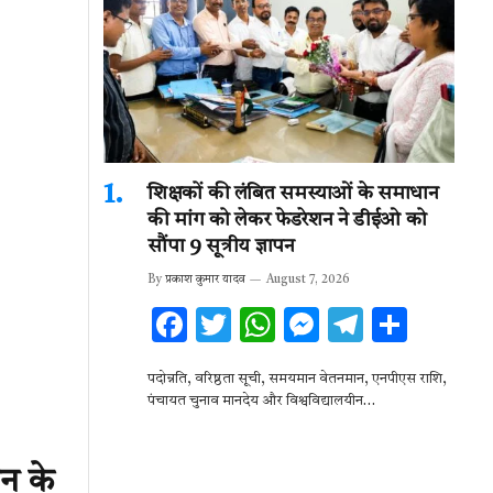
शिक्षकों की लंबित समस्याओं के समाधान
की मांग को लेकर फेडरेशन ने डीईओ को
सौंपा 9 सूत्रीय ज्ञापन
By
प्रकाश कुमार यादव
August 7, 2026
F
T
W
M
T
S
ac
w
h
es
el
h
पदोन्नति, वरिष्ठता सूची, समयमान वेतनमान, एनपीएस राशि,
e
it
at
se
e
ar
पंचायत चुनाव मानदेय और विश्वविद्यालयीन…
b
te
s
n
gr
e
o
r
A
g
a
न के