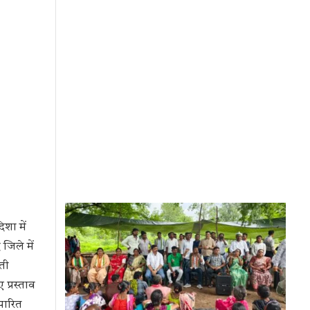
िशा में
 जिले में
़ती
 प्रस्ताव
 पारित