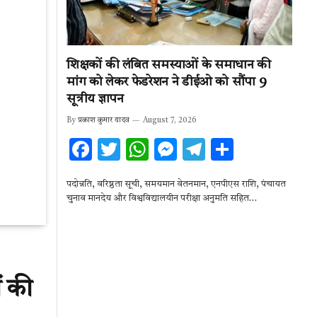
शिक्षकों की लंबित समस्याओं के समाधान की
मांग को लेकर फेडरेशन ने डीईओ को सौंपा 9
सूत्रीय ज्ञापन
By
प्रकाश कुमार यादव
August 7, 2026
F
T
W
M
T
S
ac
w
h
es
el
h
पदोन्नति, वरिष्ठता सूची, समयमान वेतनमान, एनपीएस राशि, पंचायत
e
it
at
se
e
ar
चुनाव मानदेय और विश्वविद्यालयीन परीक्षा अनुमति सहित…
b
te
s
n
gr
e
o
r
A
g
a
o
p
er
m
k
p
ं की