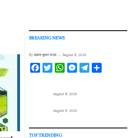
BREAKING NEWS
By
प्रकाश कुमार यादव
August 8, 2026
F
T
W
M
T
S
ac
w
h
es
el
h
e
it
at
se
e
ar
b
te
s
n
gr
e
August 8, 2026
o
r
A
g
a
August 8, 2026
o
p
er
m
k
p
TOP TRENDING