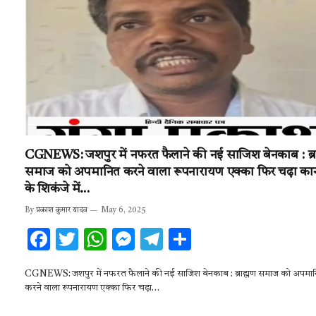
k
p
CGNEWS: जशपुर में नफरत फैलाने की नई साजिश बेनकाब : ब्र
समाज को अपमानित करने वाला रूपनारायण एक्का फिर चढ़ा का
के शिकंजे में…
By
प्रकाश कुमार यादव
May 6, 2025
F
T
W
M
T
S
ac
w
h
es
el
h
CGNEWS: जशपुर में नफरत फैलाने की नई साजिश बेनकाब : ब्राह्मण समाज को अपमा
e
it
at
se
e
ar
करने वाला रूपनारायण एक्का फिर चढ़ा…
b
te
s
n
gr
e