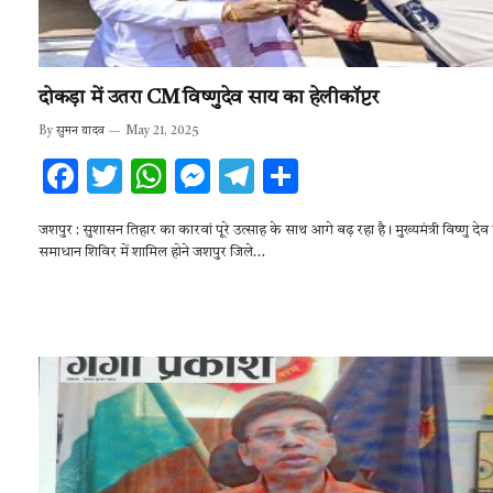
दोकड़ा में उतरा CM विष्णुदेव साय का हेलीकॉप्टर
By
सुमन यादव
May 21, 2025
F
T
W
M
T
S
ac
w
h
es
el
h
जशपुर : सुशासन तिहार का कारवां पूरे उत्साह के साथ आगे बढ़ रहा है। मुख्यमंत्री विष्णु दे
e
it
at
se
e
ar
समाधान शिविर में शामिल होने जशपुर जिले…
b
te
s
n
gr
e
o
r
A
g
a
o
p
er
m
k
p