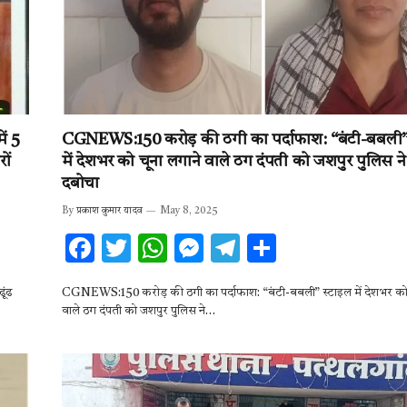
ं 5
CGNEWS:150 करोड़ की ठगी का पर्दाफाश: “बंटी-बबली”
ों
में देशभर को चूना लगाने वाले ठग दंपती को जशपुर पुलिस ने 
दबोचा
By
प्रकाश कुमार यादव
May 8, 2025
F
T
W
M
T
S
ac
w
h
es
el
h
ूंढ
CGNEWS:150 करोड़ की ठगी का पर्दाफाश: “बंटी-बबली” स्टाइल में देशभर को 
e
it
at
se
e
ar
वाले ठग दंपती को जशपुर पुलिस ने…
b
te
s
n
gr
e
o
r
A
g
a
o
p
er
m