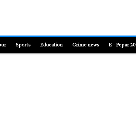
pur
Sports
Education
Crime news
E – Pepar 2