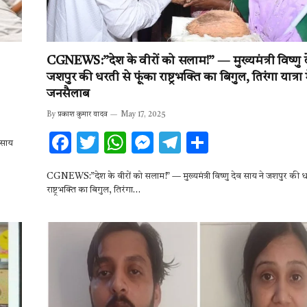
CGNEWS:”देश के वीरों को सलाम!” — मुख्यमंत्री विष्णु द
जशपुर की धरती से फूंका राष्ट्रभक्ति का बिगुल, तिरंगा यात्रा म
जनसैलाब
By
प्रकाश कुमार यादव
May 17, 2025
F
T
W
M
T
S
व साय
ac
w
h
es
el
h
CGNEWS:”देश के वीरों को सलाम!” — मुख्यमंत्री विष्णु देव साय ने जशपुर की ध
e
it
at
se
e
ar
राष्ट्रभक्ति का बिगुल, तिरंगा…
b
te
s
n
gr
e
o
r
A
g
a
o
p
er
m
k
p