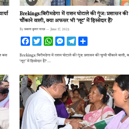
ार्या
Brekings:बिरीमडेगा में राशन घोटाले की गूंज: प्रशासन की 
चौंकाने वाली, क्या अफसर भी ‘लूट’ में हिस्सेदार हैं?
By
प्रकाश कुमार यादव
June 17, 2025
F
T
W
M
T
S
ac
w
h
es
el
h
ूल बना
Brekings: बिरीमडेगा में राशन घोटाले की गूंज: प्रशासन की चुप्पी चौंकाने वाली,
e
it
at
se
e
ar
‘लूट’ में हिस्सेदार हैं? …
b
te
s
n
gr
e
o
r
A
g
a
o
p
er
m
k
p