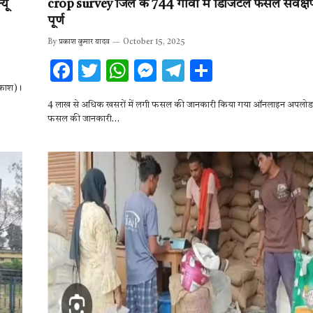
यू
crop survey जिले के 744 गांवों में डिजिटल फसल सर्वेक्षण
पूर्ण
By
प्रकाश कुमार यादव
October 15, 2025
F
T
W
M
T
S
ac
w
h
es
el
h
्रकाश)।
4 लाख से अधिक खसरों में लगी फसल की जानकारी किया गया ऑनलाइन अपलोड र
e
it
at
se
e
ar
फसल की जानकारी…
b
te
s
n
gr
e
o
r
A
g
a
o
p
er
m
k
p