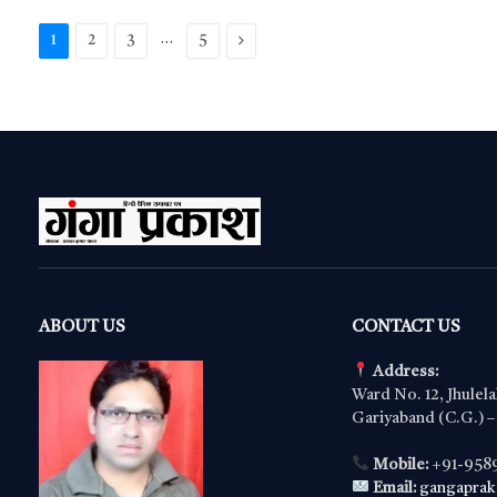
o
r
A
g
a
…
Next
1
2
3
5
o
p
er
m
k
p
ABOUT US
CONTACT US
Address:
Ward No. 12, Jhulela
Gariyaband (C.G.) 
Mobile:
+91-958
Email:
gangapra