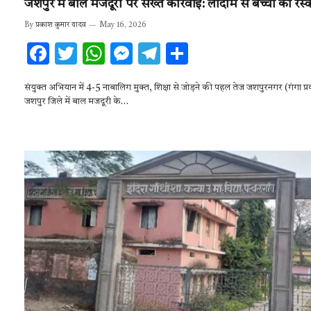
जशपुर में बाल मजदूरी पर सख्त कार्रवाई: लोदाम से बच्चों का रेस्क्
By
प्रकाश कुमार यादव
May 16, 2026
F
T
W
M
T
S
ac
w
h
es
el
h
संयुक्त अभियान में 4-5 नाबालिग मुक्त, शिक्षा से जोड़ने की पहल तेज जशपुरनगर (गंगा प
e
it
at
se
e
ar
जशपुर जिले में बाल मजदूरी के…
b
te
s
n
gr
e
o
r
A
g
a
o
p
er
m
k
p