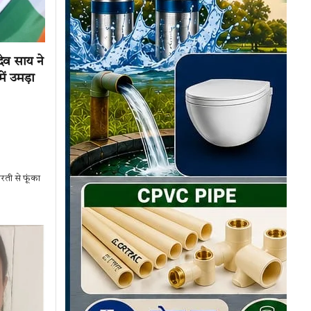
ेव साय ने
ें उमड़ा
रती से फूंका