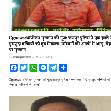
Cgnews:ऑपरेशन मुस्कान की गूंज: जशपुर पुलिस ने एक हफ्ते मे
गुमशुदा बच्चियों को ढूंढ निकाला, परिजनों की आंखों में आंसू, चेहर
पर मुस्कान
By
प्रकाश कुमार यादव
May 10, 2025
F
T
W
M
T
S
ac
w
h
es
el
h
Cgnews: ऑपरेशन मुस्कान की गूंज: जशपुर पुलिस ने एक हफ्ते में 5 गुमशुदा बच्चियों को ढ
e
it
at
se
e
ar
निकाला, परिजनों की आंखों…
b
te
s
n
gr
e
o
r
A
g
a
o
p
er
m