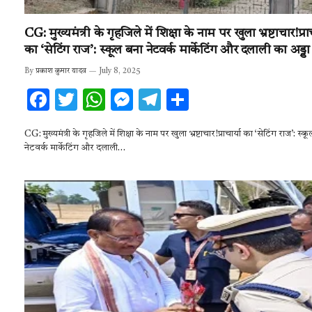
CG: मुख्यमंत्री के गृहजिले में शिक्षा के नाम पर खुला भ्रष्टाचार!प्राच
का ‘सेटिंग राज’: स्कूल बना नेटवर्क मार्केटिंग और दलाली का अड्डा
By
प्रकाश कुमार यादव
July 8, 2025
F
T
W
M
T
S
ac
w
h
es
el
h
CG: मुख्यमंत्री के गृहजिले में शिक्षा के नाम पर खुला भ्रष्टाचार!प्राचार्या का ‘सेटिंग राज’: स्क
e
it
at
se
e
ar
नेटवर्क मार्केटिंग और दलाली…
b
te
s
n
gr
e
o
r
A
g
a
o
p
er
m
k
p