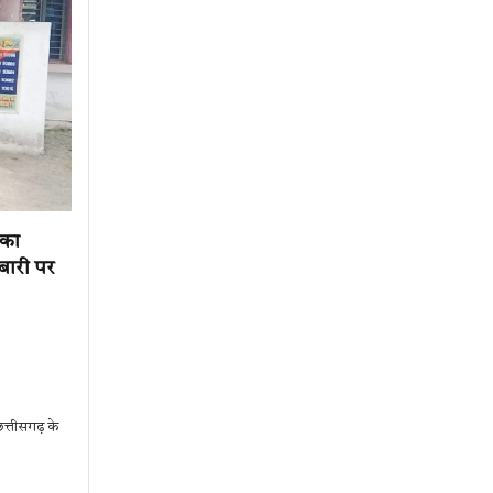
 का
ोबारी पर
त्तीसगढ़ के