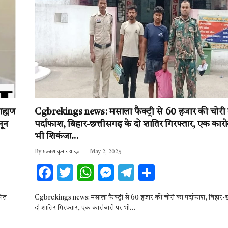
k
p
ाह्मण
Cgbrekings news: मसाला फैक्ट्री से 60 हजार की चोरी
नून
पर्दाफाश, बिहार-छत्तीसगढ़ के दो शातिर गिरफ्तार, एक कार
भी शिकंजा…
By
प्रकाश कुमार यादव
May 2, 2025
F
T
W
M
T
S
ac
w
h
es
el
h
नित
Cgbrekings news: मसाला फैक्ट्री से 60 हजार की चोरी का पर्दाफाश, बिहार-छ
e
it
at
se
e
ar
दो शातिर गिरफ्तार, एक कारोबारी पर भी…
b
te
s
n
gr
e