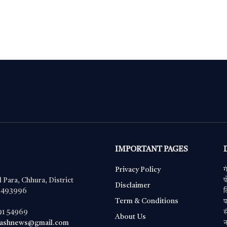
o
r
A
g
a
o
p
er
m
k
p
IMPORTANT PAGES
Privacy Policy
ग
l Para, Chhura, District
प
Disclaimer
– 493996
ल
Term & Conditions
प
91 54969
स
About Us
kashnews@gmail.com
न