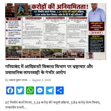
गरियाबंद में आदिवासी विकास विभाग पर भ्रष्टाचार और
प्रशासनिक लापरवाही के गंभीर आरोप
By
प्रकाश कुमार यादव
August 3, 2026
F
T
W
M
T
S
ac
w
h
es
el
h
117 निर्माण कार्य निरस्त, 3.34 करोड़ की वसूली प्रक्रिया, 3.84 करोड़ वेतन विवाद,
e
it
at
se
e
ar
तत्कालीन प्रभारी…