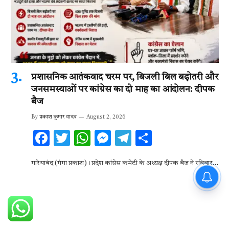
प्रशासनिक आतंकवाद चरम पर, बिजली बिल बढ़ोतरी और
जनसमस्याओं पर कांग्रेस का दो माह का आंदोलन: दीपक
बैज
By
प्रकाश कुमार यादव
August 2, 2026
F
T
W
M
T
S
ac
w
h
es
el
h
गरियाबंद (गंगा प्रकाश)। प्रदेश कांग्रेस कमेटी के अध्यक्ष दीपक बैज ने रविवार…
e
it
at
se
e
ar
b
te
s
n
gr
e
o
r
A
g
a
o
p
er
m