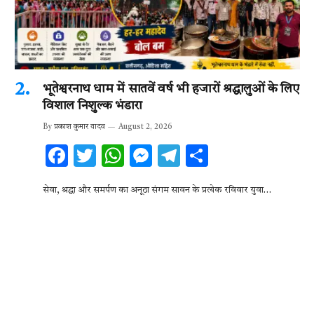
भूतेश्वरनाथ धाम में सातवें वर्ष भी हजारों श्रद्धालुओं के लिए
विशाल निशुल्क भंडारा
By
प्रकाश कुमार यादव
August 2, 2026
F
T
W
M
T
S
ac
w
h
es
el
h
सेवा, श्रद्धा और समर्पण का अनूठा संगम सावन के प्रत्येक रविवार युवा…
e
it
at
se
e
ar
b
te
s
n
gr
e
o
r
A
g
a
o
p
er
m
k
p