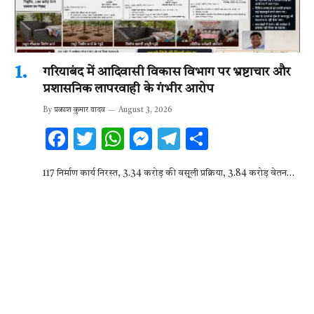
गरियाबंद में आदिवासी विकास विभाग पर भ्रष्टाचार और
प्रशासनिक लापरवाही के गंभीर आरोप
By
प्रकाश कुमार यादव
August 3, 2026
F
T
W
M
T
S
ac
w
h
es
el
h
117 निर्माण कार्य निरस्त, 3.34 करोड़ की वसूली प्रक्रिया, 3.84 करोड़ वेतन…
e
it
at
se
e
ar
b
te
s
n
gr
e
o
r
A
g
a
o
p
er
m
k
p