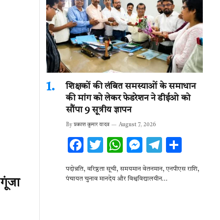
शिक्षकों की लंबित समस्याओं के समाधान
की मांग को लेकर फेडरेशन ने डीईओ को
सौंपा 9 सूत्रीय ज्ञापन
By
प्रकाश कुमार यादव
August 7, 2026
F
T
W
M
T
S
ac
w
h
es
el
h
पदोन्नति, वरिष्ठता सूची, समयमान वेतनमान, एनपीएस राशि,
e
it
at
se
e
ar
पंचायत चुनाव मानदेय और विश्वविद्यालयीन…
गूंजा
b
te
s
n
gr
e
o
r
A
g
a