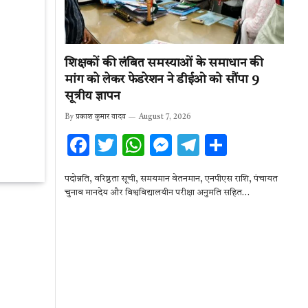
शिक्षकों की लंबित समस्याओं के समाधान की
मांग को लेकर फेडरेशन ने डीईओ को सौंपा 9
सूत्रीय ज्ञापन
By
प्रकाश कुमार यादव
August 7, 2026
F
T
W
M
T
S
ac
w
h
es
el
h
पदोन्नति, वरिष्ठता सूची, समयमान वेतनमान, एनपीएस राशि, पंचायत
e
it
at
se
e
ar
चुनाव मानदेय और विश्वविद्यालयीन परीक्षा अनुमति सहित…
b
te
s
n
gr
e
o
r
A
g
a
o
p
er
m
k
p