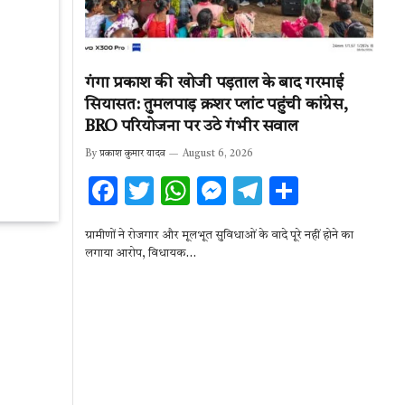
गंगा प्रकाश की खोजी पड़ताल के बाद गरमाई
सियासत: तुमलपाड़ क्रशर प्लांट पहुंची कांग्रेस,
BRO परियोजना पर उठे गंभीर सवाल
By
प्रकाश कुमार यादव
August 6, 2026
F
T
W
M
T
S
ac
w
h
es
el
h
ग्रामीणों ने रोजगार और मूलभूत सुविधाओं के वादे पूरे नहीं होने का
e
it
at
se
e
ar
लगाया आरोप, विधायक…
b
te
s
n
gr
e
o
r
A
g
a
o
p
er
m
k
p