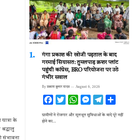
गंगा प्रकाश की खोजी पड़ताल के बाद
गरमाई सियासत: तुमलपाड़ क्रशर प्लांट
पहुंची कांग्रेस, BRO परियोजना पर उठे
गंभीर सवाल
By
प्रकाश कुमार यादव
August 6, 2026
F
T
W
M
T
S
ac
w
h
es
el
h
ग्रामीणों ने रोजगार और मूलभूत सुविधाओं के वादे पूरे नहीं
e
it
at
se
e
ar
यात्रा के
होने का…
b
te
s
n
gr
e
्रद्धालु
o
r
A
g
a
की संभावना