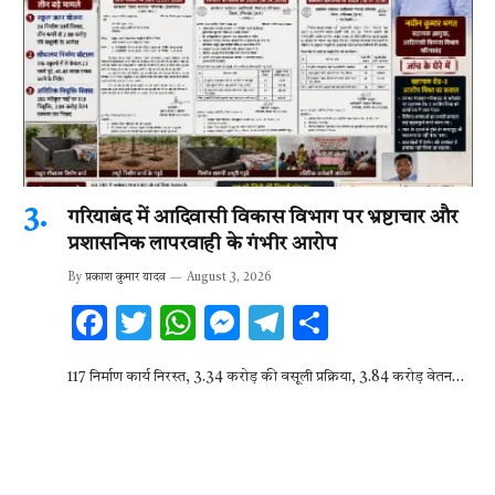
गरियाबंद में आदिवासी विकास विभाग पर भ्रष्टाचार और
प्रशासनिक लापरवाही के गंभीर आरोप
By
प्रकाश कुमार यादव
August 3, 2026
F
T
W
M
T
S
ac
w
h
es
el
h
117 निर्माण कार्य निरस्त, 3.34 करोड़ की वसूली प्रक्रिया, 3.84 करोड़ वेतन…
e
it
at
se
e
ar
b
te
s
n
gr
e
o
r
A
g
a