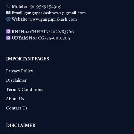
Mobile:
+91-95891 54969
Email:
gangaprakashnews@gmail.com
Website:
www.gangaprakash.com
RNI No.:
CHHHIN/2022/83766
UDYAM No.:
CG-25-0001205
IMPORTANT PAGES
Privacy Policy
Disclaimer
Term & Conditions
About Us
Contact Us
DISCLAIMER