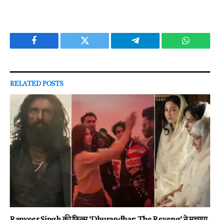
Facebook
Twitter
Telegram
WhatsAp
RELATED
POSTS
Ranveer Singh की फिल्म ‘Dhurandhar: The Reveng’ ने मचाया