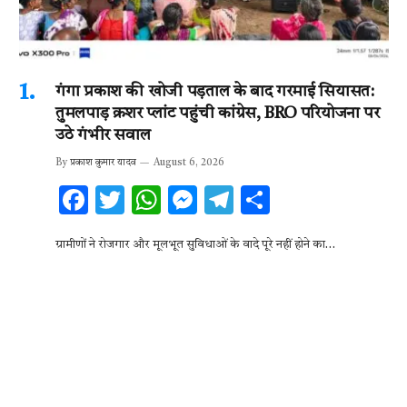
गंगा प्रकाश की खोजी पड़ताल के बाद गरमाई सियासत:
तुमलपाड़ क्रशर प्लांट पहुंची कांग्रेस, BRO परियोजना पर
उठे गंभीर सवाल
By
प्रकाश कुमार यादव
August 6, 2026
F
T
W
M
T
S
ac
w
h
es
el
h
ग्रामीणों ने रोजगार और मूलभूत सुविधाओं के वादे पूरे नहीं होने का…
e
it
at
se
e
ar
b
te
s
n
gr
e
o
r
A
g
a
o
p
er
m
k
p