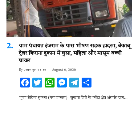
ग्राम पंचायत इंजराम के पास भीषण सड़क हादसा, बेकाबू
ट्रेलर किराना दुकान में घुसा, महिला और मासूम बच्ची
घायल
By
प्रकाश कुमार यादव
August 6, 2026
F
T
W
M
T
S
ac
w
h
es
el
h
भूषण सेठिया सुकमा (गंगा प्रकाश)। सुकमा जिले के कोंटा क्षेत्र अंतर्गत ग्राम…
e
it
at
se
e
ar
b
te
s
n
gr
e
o
r
A
g
a
o
p
er
m