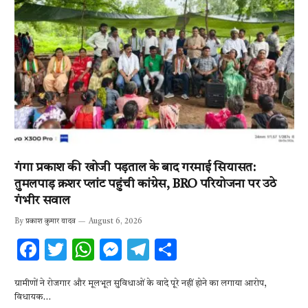
गंगा प्रकाश की खोजी पड़ताल के बाद गरमाई सियासत:
तुमलपाड़ क्रशर प्लांट पहुंची कांग्रेस, BRO परियोजना पर उठे
गंभीर सवाल
By
प्रकाश कुमार यादव
August 6, 2026
F
T
W
M
T
S
ac
w
h
es
el
h
ग्रामीणों ने रोजगार और मूलभूत सुविधाओं के वादे पूरे नहीं होने का लगाया आरोप,
e
it
at
se
e
ar
विधायक…