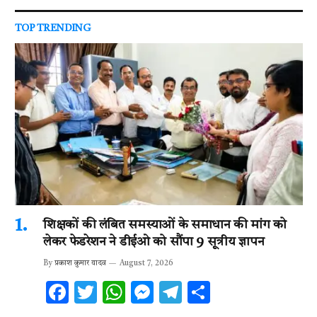
TOP TRENDING
शिक्षकों की लंबित समस्याओं के समाधान की मांग को
लेकर फेडरेशन ने डीईओ को सौंपा 9 सूत्रीय ज्ञापन
By
प्रकाश कुमार यादव
August 7, 2026
F
T
W
M
T
S
ac
w
h
es
el
h