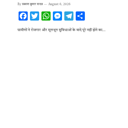
By
प्रकाश कुमार यादव
August 6, 2026
F
T
W
M
T
S
ac
w
h
es
el
h
ग्रामीणों ने रोजगार और मूलभूत सुविधाओं के वादे पूरे नहीं होने का…
e
it
at
se
e
ar
b
te
s
n
gr
e
o
r
A
g
a
o
p
er
m
k
p