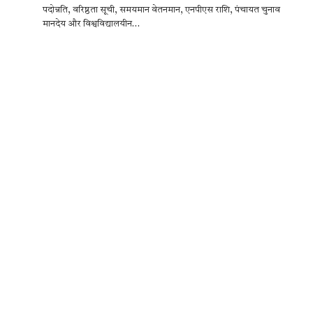
पदोन्नति, वरिष्ठता सूची, समयमान वेतनमान, एनपीएस राशि, पंचायत चुनाव
e
it
at
se
e
ar
मानदेय और विश्वविद्यालयीन…
b
te
s
n
gr
e
o
r
A
g
a
o
p
er
m
k
p