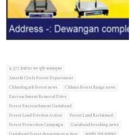
9.377 हेक्टेयर वन भूमि कब्जामुक्त
Amethi Circle Forest Department
Chhattisgarh forest news
Chhura Forest Range news
Encroachment Removal Drive
Forest Encroachment Gariaband
Forest Land Eviction Action
Forest Land Reclaimed.
Forest Protection Campaign
Gariaband breaking news
Gariaband forest department action
अमलोर गांव समाचार