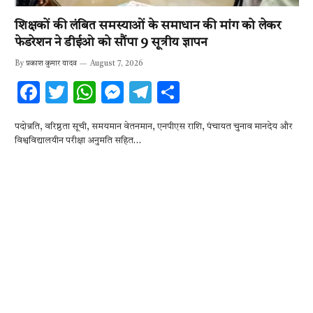
शिक्षकों की लंबित समस्याओं के समाधान की मांग को लेकर
फेडरेशन ने डीईओ को सौंपा 9 सूत्रीय ज्ञापन
By
प्रकाश कुमार यादव
August 7, 2026
F
T
W
M
T
S
ac
w
h
es
el
h
पदोन्नति, वरिष्ठता सूची, समयमान वेतनमान, एनपीएस राशि, पंचायत चुनाव मानदेय और
e
it
at
se
e
ar
विश्वविद्यालयीन परीक्षा अनुमति सहित…
b
te
s
n
gr
e
o
r
A
g
a
o
p
er
m
k
p