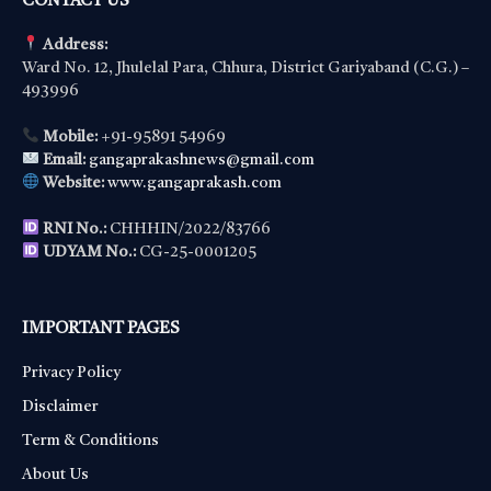
CONTACT US
Address:
Ward No. 12, Jhulelal Para, Chhura, District Gariyaband (C.G.) –
493996
Mobile:
+91-95891 54969
Email:
gangaprakashnews@gmail.com
Website:
www.gangaprakash.com
RNI No.:
CHHHIN/2022/83766
UDYAM No.:
CG-25-0001205
IMPORTANT PAGES
Privacy Policy
Disclaimer
Term & Conditions
About Us