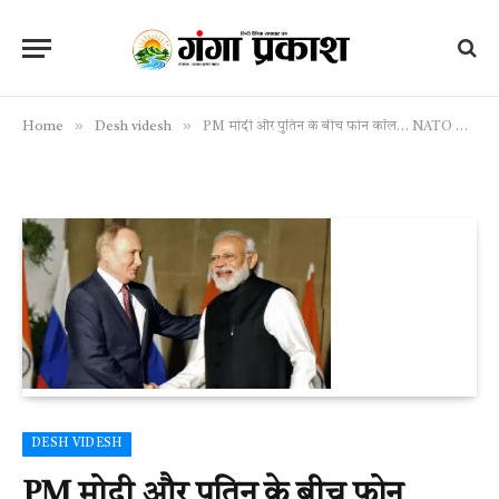
»
»
Home
Desh videsh
PM मोदी और पुतिन के बीच फोन कॉल… NATO चीफ के दावे को भारत ने ठुकराया
DESH VIDESH
PM मोदी और पुतिन के बीच फोन