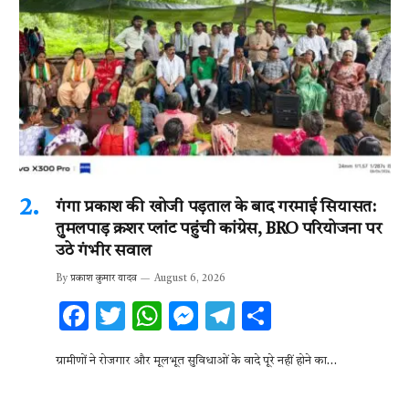
गंगा प्रकाश की खोजी पड़ताल के बाद गरमाई सियासत:
तुमलपाड़ क्रशर प्लांट पहुंची कांग्रेस, BRO परियोजना पर
उठे गंभीर सवाल
By
प्रकाश कुमार यादव
August 6, 2026
F
T
W
M
T
S
ac
w
h
es
el
h
ग्रामीणों ने रोजगार और मूलभूत सुविधाओं के वादे पूरे नहीं होने का…
e
it
at
se
e
ar
b
te
s
n
gr
e