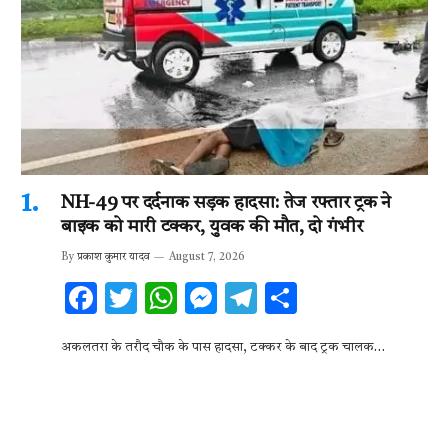
NH-49 पर दर्दनाक सड़क हादसा: तेज रफ्तार ट्रक ने
बाइक को मारी टक्कर, युवक की मौत, दो गंभीर
By
प्रकाश कुमार यादव
August 7, 2026
F
T
W
M
T
S
ac
w
h
es
el
h
अकलतरा के तरौद चौक के पास हादसा, टक्कर के बाद ट्रक चालक…
e
it
at
se
e
ar
b
te
s
n
gr
e
o
r
A
g
a