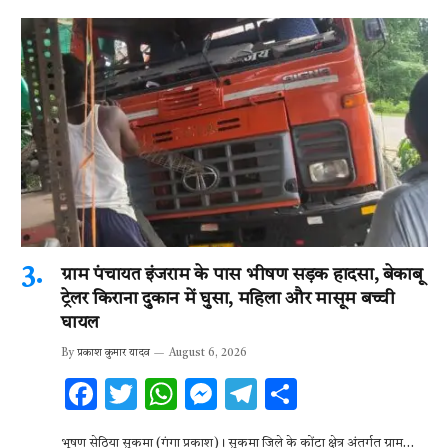
ग्राम पंचायत इंजराम के पास भीषण सड़क हादसा, बेकाबू
ट्रेलर किराना दुकान में घुसा, महिला और मासूम बच्ची
घायल
By
प्रकाश कुमार यादव
August 6, 2026
F
T
W
M
T
S
ac
w
h
es
el
h
भूषण सेठिया सुकमा (गंगा प्रकाश)। सुकमा जिले के कोंटा क्षेत्र अंतर्गत ग्राम…