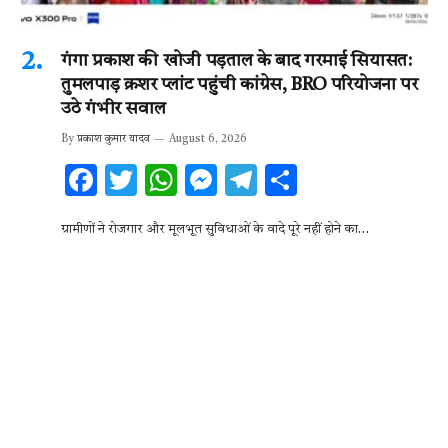
गंगा प्रकाश की खोजी पड़ताल के बाद गरमाई सियासत:
तुमलपाड़ क्रशर प्लांट पहुंची कांग्रेस, BRO परियोजना पर
उठे गंभीर सवाल
By
प्रकाश कुमार यादव
August 6, 2026
F
T
W
M
T
S
ac
w
h
es
el
h
ग्रामीणों ने रोजगार और मूलभूत सुविधाओं के वादे पूरे नहीं होने का…
e
it
at
se
e
ar
b
te
s
n
gr
e
o
r
A
g
a
o
p
er
m
k
p