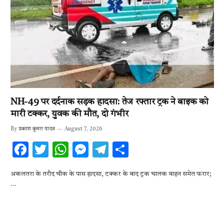
NH-49 पर दर्दनाक सड़क हादसा: तेज रफ्तार ट्रक ने बाइक को
मारी टक्कर, युवक की मौत, दो गंभीर
By
प्रकाश कुमार यादव
August 7, 2026
F
T
W
M
T
S
ac
w
h
es
el
h
अकलतरा के तरौद चौक के पास हादसा, टक्कर के बाद ट्रक चालक वाहन समेत फरार;
e
it
at
se
e
ar
…
b
te
s
n
gr
e
o
r
A
g
a