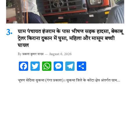
ग्राम पंचायत इंजराम के पास भीषण सड़क हादसा, बेकाबू
ट्रेलर किराना दुकान में घुसा, महिला और मासूम बच्ची
घायल
By
प्रकाश कुमार यादव
August 6, 2026
F
T
W
M
T
S
ac
w
h
es
el
h
भूषण सेठिया सुकमा (गंगा प्रकाश)। सुकमा जिले के कोंटा क्षेत्र अंतर्गत ग्राम…
e
it
at
se
e
ar
b
te
s
n
gr
e
o
r
A
g
a
o
p
er
m
k
p