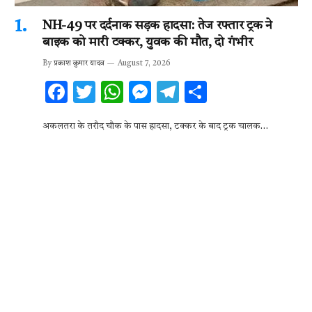
NH-49 पर दर्दनाक सड़क हादसा: तेज रफ्तार ट्रक ने
बाइक को मारी टक्कर, युवक की मौत, दो गंभीर
By
प्रकाश कुमार यादव
August 7, 2026
F
T
W
M
T
S
ac
w
h
es
el
h
अकलतरा के तरौद चौक के पास हादसा, टक्कर के बाद ट्रक चालक…
e
it
at
se
e
ar
b
te
s
n
gr
e
o
r
A
g
a
o
p
er
m
k
p