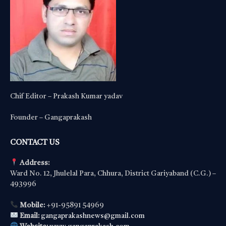
Chif Editor – Prakash Kumar yadav
Founder – Gangaprakash
CONTACT US
Address:
Ward No. 12, Jhulelal Para, Chhura, District Gariyaband (C.G.) –
493996
Mobile:
+91-95891 54969
Email:
gangaprakashnews@gmail.com