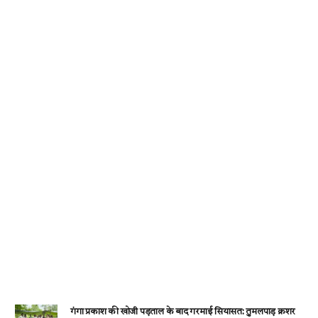
o
p
er
m
k
p
गंगा प्रकाश की खोजी पड़ताल के बाद गरमाई सियासत: तुमलपाड़ क्रशर