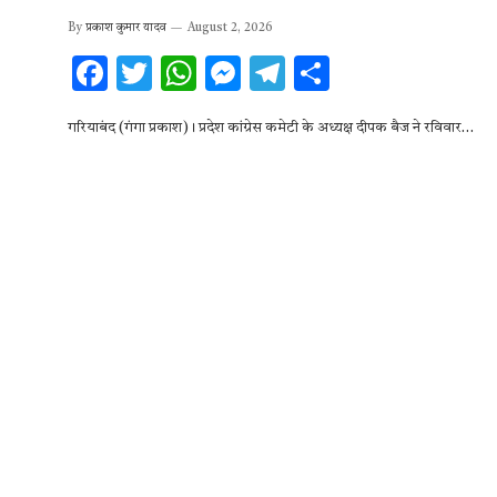
By
प्रकाश कुमार यादव
August 2, 2026
F
T
W
M
T
S
ac
w
h
es
el
h
गरियाबंद (गंगा प्रकाश)। प्रदेश कांग्रेस कमेटी के अध्यक्ष दीपक बैज ने रविवार…
e
it
at
se
e
ar
b
te
s
n
gr
e
o
r
A
g
a
o
p
er
m
k
p