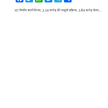
ac
w
h
es
el
h
117 निर्माण कार्य निरस्त, 3.34 करोड़ की वसूली प्रक्रिया, 3.84 करोड़ वेतन…
e
it
at
se
e
ar
b
te
s
n
gr
e
o
r
A
g
a
o
p
er
m
k
p