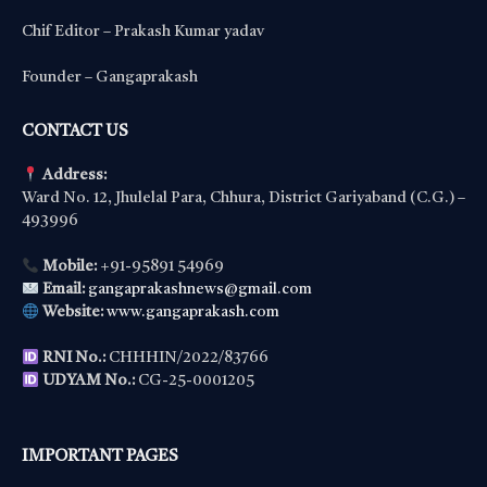
Chif Editor – Prakash Kumar yadav
Founder – Gangaprakash
CONTACT US
Address:
Ward No. 12, Jhulelal Para, Chhura, District Gariyaband (C.G.) –
493996
Mobile:
+91-95891 54969
Email:
gangaprakashnews@gmail.com
Website:
www.gangaprakash.com
RNI No.:
CHHHIN/2022/83766
UDYAM No.:
CG-25-0001205
IMPORTANT PAGES