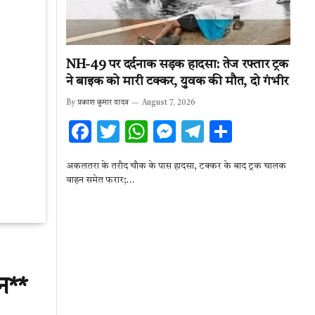
NH-49 पर दर्दनाक सड़क हादसा: तेज रफ्तार ट्रक
ने बाइक को मारी टक्कर, युवक की मौत, दो गंभीर
By
प्रकाश कुमार यादव
August 7, 2026
F
T
W
M
T
S
ac
w
h
es
el
h
अकलतरा के तरौद चौक के पास हादसा, टक्कर के बाद ट्रक चालक
e
it
at
se
e
ar
वाहन समेत फरार;…
b
te
s
n
gr
e
o
r
A
g
a
o
p
er
m
k
p
न**