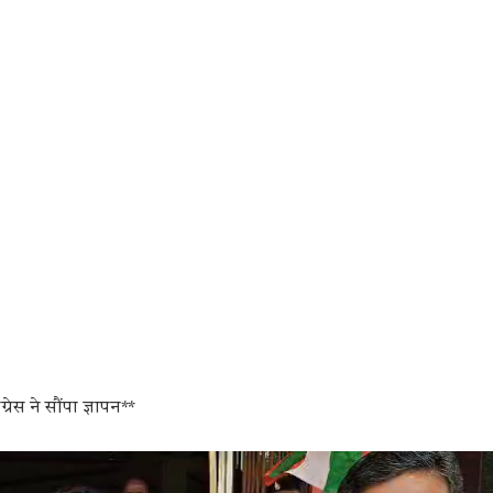
स ने सौंपा ज्ञापन**