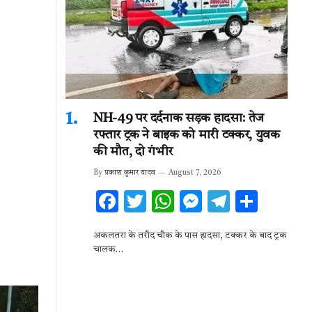
NH-49 पर दर्दनाक सड़क हादसा: तेज
रफ्तार ट्रक ने बाइक को मारी टक्कर, युवक
की मौत, दो गंभीर
By
प्रकाश कुमार यादव
August 7, 2026
F
T
W
M
T
S
ac
w
h
es
el
h
अकलतरा के तरौद चौक के पास हादसा, टक्कर के बाद ट्रक
e
it
at
se
e
ar
चालक…
b
te
s
n
gr
e
o
r
A
g
a