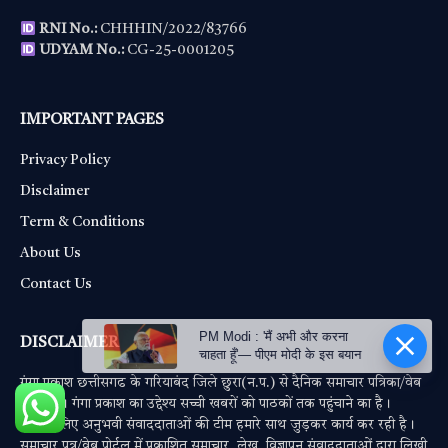
RNI No.:
CHHHIN/2022/83766
UDYAM No.:
CG-25-0001205
IMPORTANT PAGES
Privacy Policy
Disclaimer
Term & Conditions
About Us
Contact Us
PM Modi : 'मैं अभी और करना
DISCLAIMER
चाहता हूँ'— पीएम मोदी के इस बयान
गंगा प्रकाश छत्तीसगढ के गरियाबंद जिले छुरा(न.प.) से दैनिक समाचार पत्रिका/वेब
पोर्टल है। गंगा प्रकाश का उद्देश्य सच्ची खबरों को पाठकों तक पहुंचाने का है।
जिसके लिए अनुभवी संवाददाताओं की टीम हमारे साथ जुड़कर कार्य कर रही है।
समाचार पत्र/वेब पोर्टल में प्रकाशित समाचार, लेख, विज्ञापन संवाददाताओं द्वारा लिखी