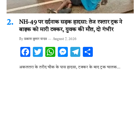
NH-49 पर दर्दनाक सड़क हादसा: तेज रफ्तार ट्रक ने
बाइक को मारी टक्कर, युवक की मौत, दो गंभीर
By
प्रकाश कुमार यादव
August 7, 2026
F
T
W
M
T
S
ac
w
h
es
el
h
अकलतरा के तरौद चौक के पास हादसा, टक्कर के बाद ट्रक चालक…
e
it
at
se
e
ar
b
te
s
n
gr
e
o
r
A
g
a
o
p
er
m
k
p