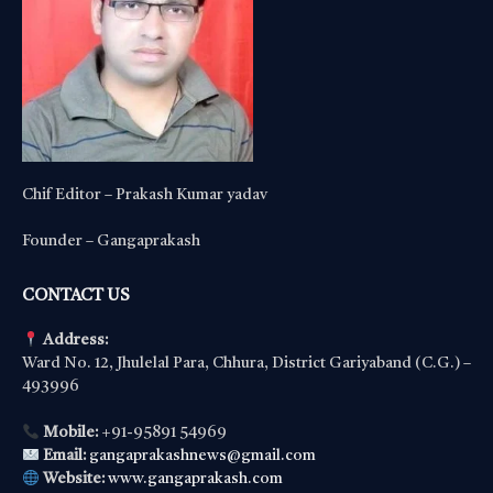
Chif Editor – Prakash Kumar yadav
Founder – Gangaprakash
CONTACT US
Address:
Ward No. 12, Jhulelal Para, Chhura, District Gariyaband (C.G.) –
493996
Mobile:
+91-95891 54969
Email:
gangaprakashnews@gmail.com
Website:
www.gangaprakash.com