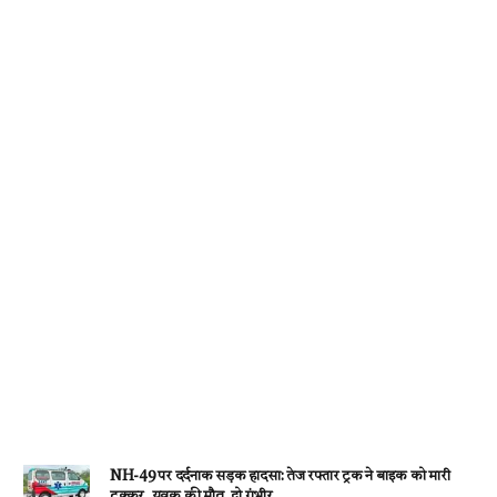
o
p
er
m
k
p
NH-49 पर दर्दनाक सड़क हादसा: तेज रफ्तार ट्रक ने बाइक को मारी
टक्कर, युवक की मौत, दो गंभीर