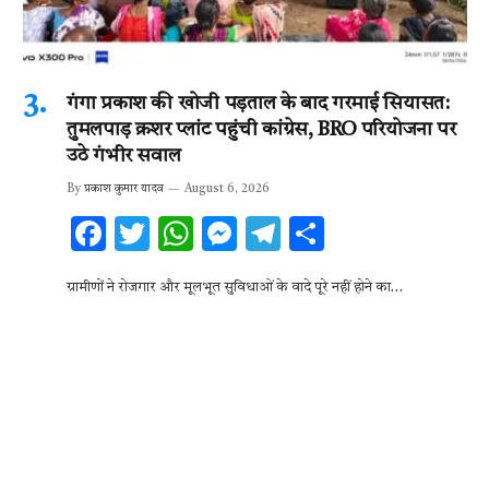
गंगा प्रकाश की खोजी पड़ताल के बाद गरमाई सियासत:
तुमलपाड़ क्रशर प्लांट पहुंची कांग्रेस, BRO परियोजना पर
उठे गंभीर सवाल
By
प्रकाश कुमार यादव
August 6, 2026
F
T
W
M
T
S
ac
w
h
es
el
h
ग्रामीणों ने रोजगार और मूलभूत सुविधाओं के वादे पूरे नहीं होने का…
e
it
at
se
e
ar
b
te
s
n
gr
e
o
r
A
g
a
o
p
er
m
k
p