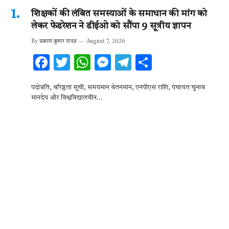
शिक्षकों की लंबित समस्याओं के समाधान की मांग को
लेकर फेडरेशन ने डीईओ को सौंपा 9 सूत्रीय ज्ञापन
By
प्रकाश कुमार यादव
August 7, 2026
F
T
W
M
T
S
ac
w
h
es
el
h
पदोन्नति, वरिष्ठता सूची, समयमान वेतनमान, एनपीएस राशि, पंचायत चुनाव
e
it
at
se
e
ar
मानदेय और विश्वविद्यालयीन…
b
te
s
n
gr
e
o
r
A
g
a
o
p
er
m
k
p