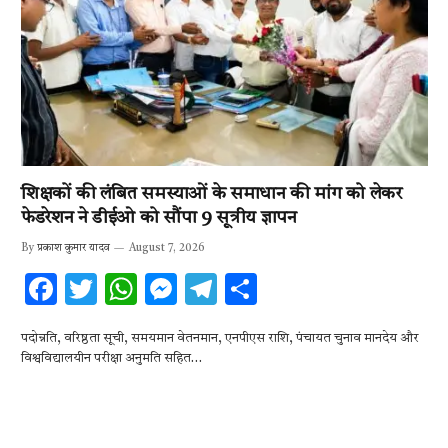
शिक्षकों की लंबित समस्याओं के समाधान की मांग को लेकर
फेडरेशन ने डीईओ को सौंपा 9 सूत्रीय ज्ञापन
By
प्रकाश कुमार यादव
August 7, 2026
F
T
W
M
T
S
ac
w
h
es
el
h
पदोन्नति, वरिष्ठता सूची, समयमान वेतनमान, एनपीएस राशि, पंचायत चुनाव मानदेय और
e
it
at
se
e
ar
विश्वविद्यालयीन परीक्षा अनुमति सहित…
b
te
s
n
gr
e
o
r
A
g
a