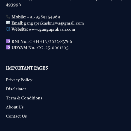
493996
Mobile:
+91-95891 54969
Email:
gangaprakashnews@gmail.com
Website:
www.gangaprakash.com
RNI No.:
CHHHIN/2022/83766
UDYAM No.:
CG-25-0001205
IMPORTANT PAGES
Privacy Policy
Disclaimer
Term & Conditions
About Us
Contact Us