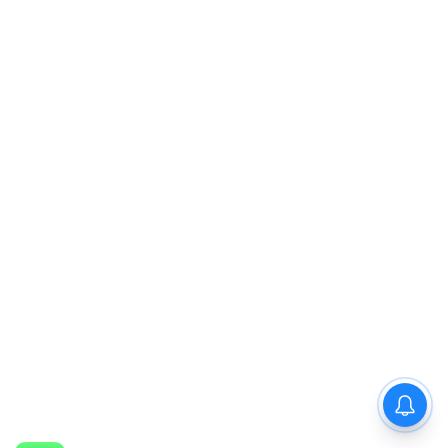
PM Modi : 'मैं अभी और करना
चाहता हूँ'— पीएम मोदी के इस बयान