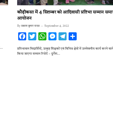
कौड़ीकसा में 4 सितम्बर को आदिवासी प्रतिभा सम्मान समा
आयोजन
By
प्रकाश कुमार यादव
September 4, 2022
F
T
W
M
T
S
ac
w
h
es
el
h
ने…
प्रतिभावान विद्यार्थियों, उत्कृष्ट शिक्षकों एवं विभिन्न क्षेत्रों में उल्लेखनीय कार्य करने व
e
it
at
se
e
ar
किया जाएगा सम्मान रिपोर्ट – दुर्गेश…
b
te
s
n
gr
e
o
r
A
g
a
o
p
er
m
k
p