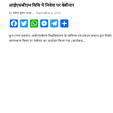
आईएसबीएम विवि में निवेश पर वेबीनार
By
प्रकाश कुमार यादव
September 4, 2022
F
T
W
M
T
S
ac
w
h
es
el
h
छुरा (गंगा प्रकाश)-आईएसबीएम विश्वविद्यालय के वाणिज्य एवं प्रबंधन संकाय द्वारा निवेश
e
it
at
se
e
ar
जागरूकता विषय पर वेबीनार का आयोजन किया गया। कार्यक्रम…
b
te
s
n
gr
e
o
r
A
g
a
o
p
er
m
k
p