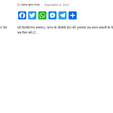
By
प्रकाश कुमार यादव
September 4, 2022
F
T
W
M
T
S
ac
w
h
es
el
h
जट पेश
नई दिल्ली(गंगा प्रकाश):-भारत के जीडीपी डेटा की गुणवत्ता उस समय सवालों के घे
e
it
at
se
e
ar
जब वित्त वर्ष 17…
b
te
s
n
gr
e
o
r
A
g
a
o
p
er
m
k
p