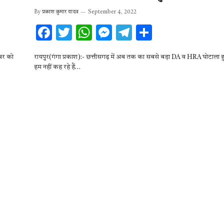
By
प्रकाश कुमार यादव
September 4, 2022
F
T
W
M
T
S
ac
w
h
es
el
h
्बर को
रायपुर(गंगा प्रकाश):- छत्तीसगढ़ में अब तक का सबसे बड़ा DA व HRA घोटाला 
e
it
at
se
e
ar
हम नहीं कह रहे हैं…
b
te
s
n
gr
e
o
r
A
g
a
o
p
er
m
k
p