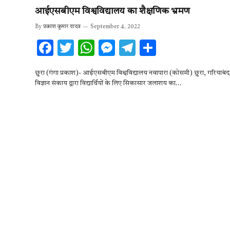
आईएसबीएम विश्वविद्यालय का शैक्षणिक भ्रमण
By
प्रकाश कुमार यादव
September 4, 2022
F
T
W
M
T
S
ac
w
h
es
el
h
छुरा (गंगा प्रकाश)- आईएसबीएम विश्वविद्यालय नवापारा (कोसमी) छुरा, गरियाबंद
e
it
at
se
e
ar
विज्ञान संकाय द्वारा विद्यार्थियों के लिए सिकासार जलाशय का…
b
te
s
n
gr
e
o
r
A
g
a
o
p
er
m
k
p