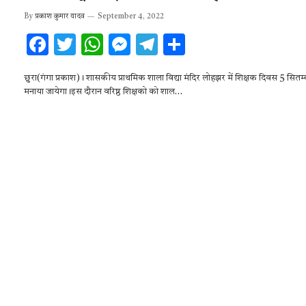
By
प्रकाश कुमार यादव
September 4, 2022
F
T
W
M
T
S
ac
w
h
es
el
h
छुरा(गंगा प्रकाश)। शासकीय प्राथमिक शाला विद्या मंदिर लोहझर में शिक्षक दिवस 5 सितम
e
it
at
se
e
ar
मनाया जायेगा।इस दौरान वरिष्ठ शिक्षको को शाल…
b
te
s
n
gr
e
o
r
A
g
a
o
p
er
m
k
p