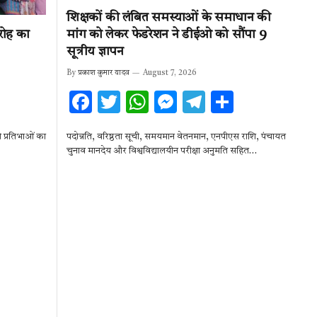
शिक्षकों की लंबित समस्याओं के समाधान की
रोह का
मांग को लेकर फेडरेशन ने डीईओ को सौंपा 9
सूत्रीय ज्ञापन
By
प्रकाश कुमार यादव
August 7, 2026
F
T
W
M
T
S
ac
w
h
es
el
h
ाले प्रतिभाओं का
पदोन्नति, वरिष्ठता सूची, समयमान वेतनमान, एनपीएस राशि, पंचायत
e
it
at
se
e
ar
चुनाव मानदेय और विश्वविद्यालयीन परीक्षा अनुमति सहित…
b
te
s
n
gr
e
o
r
A
g
a
o
p
er
m
k
p