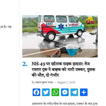
हुआ है। यह
NH-49 पर दर्दनाक सड़क हादसा: तेज
रफ्तार ट्रक ने बाइक को मारी टक्कर, युवक
की मौत, दो गंभीर
By
प्रकाश कुमार यादव
August 7, 2026
F
T
W
M
T
S
ac
w
h
es
el
h
अकलतरा के तरौद चौक के पास हादसा, टक्कर के बाद ट्रक