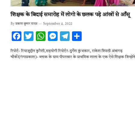
शिक्षक के बिदाई समारोह में लोगो के छलक पड़े आंखों से आँसू
By
प्रकाश कुमार यादव
September 4, 2022
F
T
W
M
T
S
ac
w
h
es
el
h
रिपोर्ट- रियाजुद्दीन कुरैशी,सहयोगी रिपोर्टर-दुर्गेश कुंभकार, राकेश त्रिपाठी अंबागढ़
e
it
at
se
e
ar
चौकी(गंगाप्रकाश)- ब्लाक के ग्राम पीपरखार के प्राथमिक शाला के एक ऐसे शिक्षक जिन्हों
b
te
s
n
gr
e
o
r
A
g
a
o
p
er
m
k
p