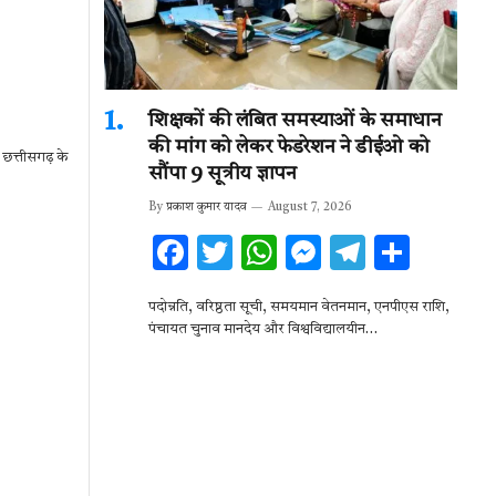
शिक्षकों की लंबित समस्याओं के समाधान
की मांग को लेकर फेडरेशन ने डीईओ को
 छत्तीसगढ़ के
सौंपा 9 सूत्रीय ज्ञापन
By
प्रकाश कुमार यादव
August 7, 2026
F
T
W
M
T
S
ac
w
h
es
el
h
पदोन्नति, वरिष्ठता सूची, समयमान वेतनमान, एनपीएस राशि,
e
it
at
se
e
ar
पंचायत चुनाव मानदेय और विश्वविद्यालयीन…
b
te
s
n
gr
e
o
r
A
g
a
o
p
er
m
k
p