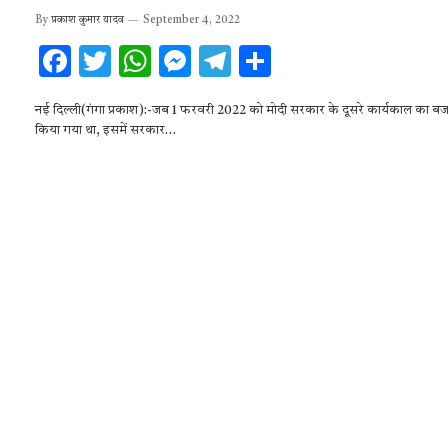
By
प्रकाश कुमार यादव
September 4, 2022
F
T
W
M
T
S
ac
w
h
es
el
h
नई दिल्ली(गंगा प्रकाश):-जब 1 फरवरी 2022 को मोदी सरकार के दूसरे कार्यकाल का ब
e
it
at
se
e
ar
किया गया था, इसमें सरकार…
b
te
s
n
gr
e
o
r
A
g
a
o
p
er
m
k
p