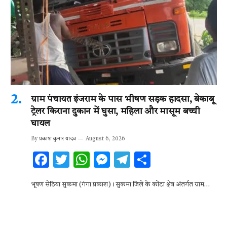
ग्राम पंचायत इंजराम के पास भीषण सड़क हादसा, बेकाबू
ट्रेलर किराना दुकान में घुसा, महिला और मासूम बच्ची
घायल
By
प्रकाश कुमार यादव
August 6, 2026
F
T
W
M
T
S
ac
w
h
es
el
h
भूषण सेठिया सुकमा (गंगा प्रकाश)। सुकमा जिले के कोंटा क्षेत्र अंतर्गत ग्राम…
e
it
at
se
e
ar
b
te
s
n
gr
e
o
r
A
g
a