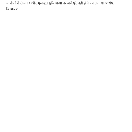
ग्रामीणों ने रोजगार और मूलभूत सुविधाओं के वादे पूरे नहीं होने का लगाया आरोप,
e
it
at
se
e
ar
विधायक…
b
te
s
n
gr
e
o
r
A
g
a
o
p
er
m
k
p