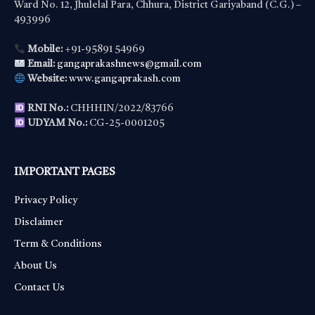
Ward No. 12, Jhulelal Para, Chhura, District Gariyaband (C.G.) –
493996
Mobile:
+91-95891 54969
Email:
gangaprakashnews@gmail.com
Website:
www.gangaprakash.com
RNI No.:
CHHHIN/2022/83766
UDYAM No.:
CG-25-0001205
IMPORTANT PAGES
Privacy Policy
Disclaimer
Term & Conditions
About Us
Contact Us