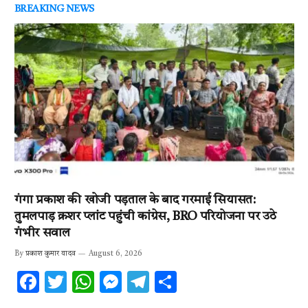
BREAKING NEWS
गंगा प्रकाश की खोजी पड़ताल के बाद गरमाई सियासत:
तुमलपाड़ क्रशर प्लांट पहुंची कांग्रेस, BRO परियोजना पर उठे
गंभीर सवाल
By
प्रकाश कुमार यादव
August 6, 2026
F
T
W
M
T
S
ac
w
h
es
el
h