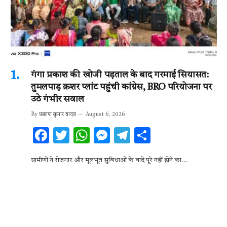
गंगा प्रकाश की खोजी पड़ताल के बाद गरमाई सियासत:
तुमलपाड़ क्रशर प्लांट पहुंची कांग्रेस, BRO परियोजना पर
उठे गंभीर सवाल
By
प्रकाश कुमार यादव
August 6, 2026
F
T
W
M
T
S
ac
w
h
es
el
h
ग्रामीणों ने रोजगार और मूलभूत सुविधाओं के वादे पूरे नहीं होने का…
e
it
at
se
e
ar
b
te
s
n
gr
e
o
r
A
g
a
o
p
er
m