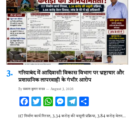
गरियाबंद में आदिवासी विकास विभाग पर भ्रष्टाचार और
प्रशासनिक लापरवाही के गंभीर आरोप
By
प्रकाश कुमार यादव
August 3, 2026
F
T
W
M
T
S
ac
w
h
es
el
h
117 निर्माण कार्य निरस्त, 3.34 करोड़ की वसूली प्रक्रिया, 3.84 करोड़ वेतन…
e
it
at
se
e
ar
b
te
s
n
gr
e