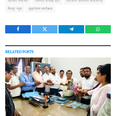
देवभोग समाचार
पंचायत अध्यक्ष दौरा
पर्यावरण अभियान छत्तीसगढ़
मैनपुर न्यूज
वृक्षारोपण कार्यक्रम
Facebook
Twitter
Telegram
WhatsAp
RELATED
POSTS