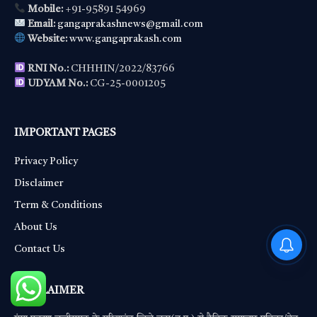
Mobile:
+91-95891 54969
Email:
gangaprakashnews@gmail.com
Website:
www.gangaprakash.com
RNI No.:
CHHHIN/2022/83766
UDYAM No.:
CG-25-0001205
IMPORTANT PAGES
Privacy Policy
Disclaimer
Term & Conditions
About Us
PM Modi : 'मैं अभी और करना
Contact Us
चाहता हूँ'— पीएम मोदी के इस बयान
DISCLAIMER