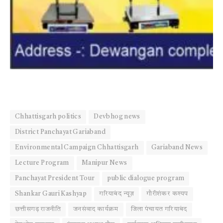
Chhattisgarh politics
Devbhog news
District Panchayat Gariaband
Environmental Campaign Chhattisgarh
Gariaband News
Lecture Program
Manipur News
Panchayat President Tour
public dialogue program
Shankar Gauri Kashyap
गरियाबंद न्यूज़
गौरीशंकर कश्यप
छत्तीसगढ़ राजनीति
जनसंवाद कार्यक्रम
जिला पंचायत गरियाबंद