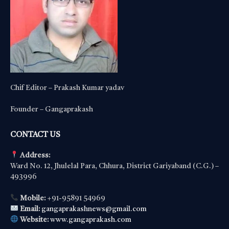
Chif Editor – Prakash Kumar yadav
Founder – Gangaprakash
CONTACT US
Address:
Ward No. 12, Jhulelal Para, Chhura, District Gariyaband (C.G.) –
493996
Mobile:
+91-95891 54969
Email:
gangaprakashnews@gmail.com
Website:
www.gangaprakash.com