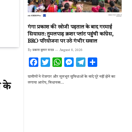
गंगा प्रकाश की खोजी पड़ताल के बाद गरमाई
सियासत: तुमलपाड़ क्रशर प्लांट पहुंची कांग्रेस,
BRO परियोजना पर उठे गंभीर सवाल
By
प्रकाश कुमार यादव
August 6, 2026
F
T
W
M
T
S
ac
w
h
es
el
h
ग्रामीणों ने रोजगार और मूलभूत सुविधाओं के वादे पूरे नहीं होने का
e
it
at
se
e
ar
लगाया आरोप, विधायक…
 के
b
te
s
n
gr
e
o
r
A
g
a
o
p
er
m
k
p