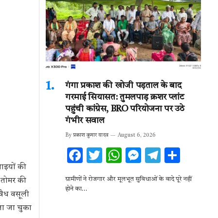
गंगा प्रकाश की खोजी पड़ताल के बाद
गरमाई सियासत: तुमलपाड़ क्रशर प्लांट
पहुंची कांग्रेस, BRO परियोजना पर उठे
गंभीर सवाल
By
प्रकाश कुमार यादव
August 6, 2026
F
T
W
M
T
S
ac
w
h
es
el
h
भाइयों की
ग्रामीणों ने रोजगार और मूलभूत सुविधाओं के वादे पूरे नहीं
ह तोमर की
e
it
at
se
e
ar
होने का…
वैध वसूली
b
te
s
n
gr
e
ेजा जा चुका
o
r
A
g
a