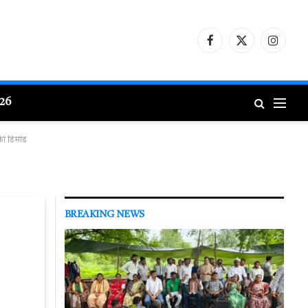
Facebook
X
Instagr
(Twitter)
026
की डिमांड
BREAKING NEWS