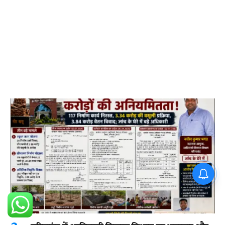
PM Modi : 'मैं अभी और करना
चाहता हूँ'— पीएम मोदी के इस बयान