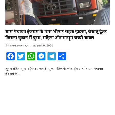
ग्राम पंचायत इंजराम के पास भीषण सड़क हादसा, बेकाबू ट्रेलर
किराना दुकान में घुसा, महिला और मासूम बच्ची घायल
By
प्रकाश कुमार यादव
August 6, 2026
F
T
W
M
T
S
ac
w
h
es
el
h
भूषण सेठिया सुकमा (गंगा प्रकाश)। सुकमा जिले के कोंटा क्षेत्र अंतर्गत ग्राम पंचायत
e
it
at
se
e
ar
इंजराम के…
b
te
s
n
gr
e
o
r
A
g
a
o
p
er
m
k
p