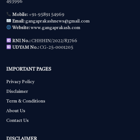
493996
Mobile:
+91-95891 54969
Email:
gangaprakashnews@gmail.com
Website:
www.gangaprakash.com
RNI No.:
CHHHIN/2022/83766
UDYAM No.:
CG-25-0001205
IMPORTANT PAGES
Privacy Policy
Disclaimer
Term & Conditions
About Us
Contact Us
DISCLAIMER