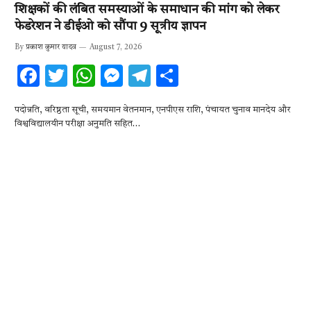
शिक्षकों की लंबित समस्याओं के समाधान की मांग को लेकर
फेडरेशन ने डीईओ को सौंपा 9 सूत्रीय ज्ञापन
By
प्रकाश कुमार यादव
August 7, 2026
F
T
W
M
T
S
ac
w
h
es
el
h
पदोन्नति, वरिष्ठता सूची, समयमान वेतनमान, एनपीएस राशि, पंचायत चुनाव मानदेय और
e
it
at
se
e
ar
विश्वविद्यालयीन परीक्षा अनुमति सहित…
b
te
s
n
gr
e
o
r
A
g
a
o
p
er
m
k
p