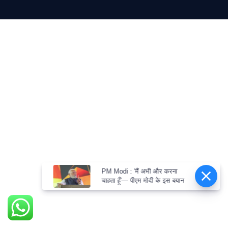
PM Modi : 'मैं अभी और करना
चाहता हूँ'— पीएम मोदी के इस बयान