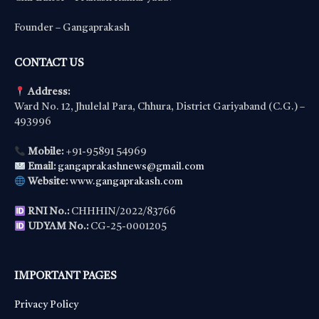
Founder – Gangaprakash
CONTACT US
Address:
Ward No. 12, Jhulelal Para, Chhura, District Gariyaband (C.G.) –
493996
Mobile:
+91-95891 54969
Email:
gangaprakashnews@gmail.com
Website:
www.gangaprakash.com
RNI No.:
CHHHIN/2022/83766
UDYAM No.:
CG-25-0001205
IMPORTANT PAGES
Privacy Policy