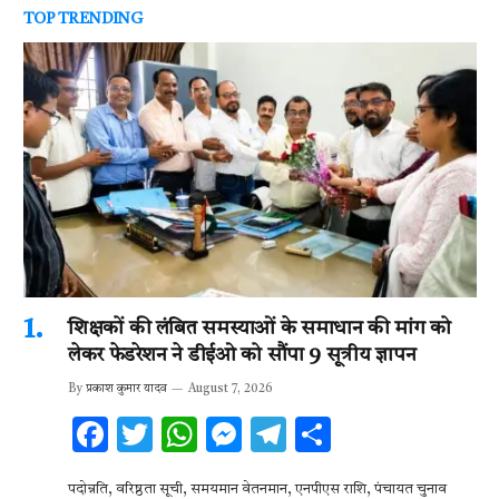
TOP TRENDING
शिक्षकों की लंबित समस्याओं के समाधान की मांग को
लेकर फेडरेशन ने डीईओ को सौंपा 9 सूत्रीय ज्ञापन
By
प्रकाश कुमार यादव
August 7, 2026
F
T
W
M
T
S
ac
w
h
es
el
h
पदोन्नति, वरिष्ठता सूची, समयमान वेतनमान, एनपीएस राशि, पंचायत चुनाव