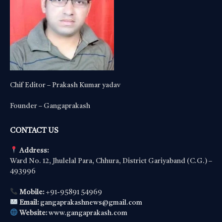
Chif Editor – Prakash Kumar yadav
Founder – Gangaprakash
CONTACT US
Address:
Ward No. 12, Jhulelal Para, Chhura, District Gariyaband (C.G.) –
493996
Mobile:
+91-95891 54969
Email:
gangaprakashnews@gmail.com
Website:
www.gangaprakash.com