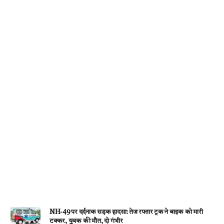
k
p
NH-49 पर दर्दनाक सड़क हादसा: तेज रफ्तार ट्रक ने बाइक को मारी
टक्कर, युवक की मौत, दो गंभीर