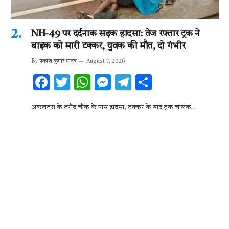
NH-49 पर दर्दनाक सड़क हादसा: तेज रफ्तार ट्रक ने
बाइक को मारी टक्कर, युवक की मौत, दो गंभीर
By
प्रकाश कुमार यादव
August 7, 2026
F
T
W
M
T
S
ac
w
h
es
el
h
अकलतरा के तरौद चौक के पास हादसा, टक्कर के बाद ट्रक चालक…
e
it
at
se
e
ar
b
te
s
n
gr
e
o
r
A
g
a
o
p
er
m
k
p