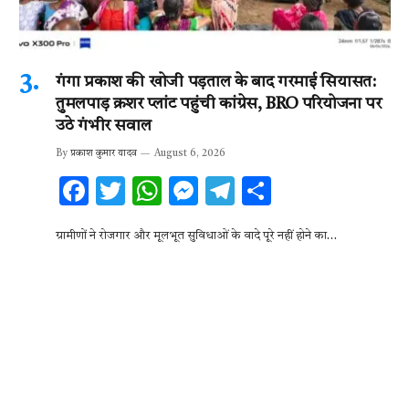
गंगा प्रकाश की खोजी पड़ताल के बाद गरमाई सियासत:
तुमलपाड़ क्रशर प्लांट पहुंची कांग्रेस, BRO परियोजना पर
उठे गंभीर सवाल
By
प्रकाश कुमार यादव
August 6, 2026
F
T
W
M
T
S
ac
w
h
es
el
h
ग्रामीणों ने रोजगार और मूलभूत सुविधाओं के वादे पूरे नहीं होने का…
e
it
at
se
e
ar
b
te
s
n
gr
e
o
r
A
g
a
o
p
er
m
k
p