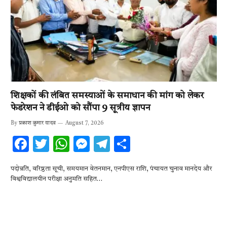
शिक्षकों की लंबित समस्याओं के समाधान की मांग को लेकर
फेडरेशन ने डीईओ को सौंपा 9 सूत्रीय ज्ञापन
By
प्रकाश कुमार यादव
August 7, 2026
F
T
W
M
T
S
ac
w
h
es
el
h
पदोन्नति, वरिष्ठता सूची, समयमान वेतनमान, एनपीएस राशि, पंचायत चुनाव मानदेय और
e
it
at
se
e
ar
विश्वविद्यालयीन परीक्षा अनुमति सहित…
b
te
s
n
gr
e
o
r
A
g
a
o
p
er
m