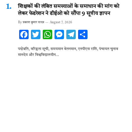
शिक्षकों की लंबित समस्याओं के समाधान की मांग को
लेकर फेडरेशन ने डीईओ को सौंपा 9 सूत्रीय ज्ञापन
By
प्रकाश कुमार यादव
August 7, 2026
F
T
W
M
T
S
ac
w
h
es
el
h
पदोन्नति, वरिष्ठता सूची, समयमान वेतनमान, एनपीएस राशि, पंचायत चुनाव
e
it
at
se
e
ar
मानदेय और विश्वविद्यालयीन…
b
te
s
n
gr
e
o
r
A
g
a
o
p
er
m
k
p