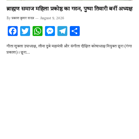
ब्राह्मण समाज महिला प्रकोष्ठ का गठन, पुष्पा तिवारी बनीं अध्यक्ष
By
प्रकाश कुमार यादव
August 9, 2026
F
T
W
M
T
S
ac
w
h
es
el
h
गीता शुक्ला उपाध्यक्ष, लीना दुबे महामंत्री और संगीता दीक्षित कोषाध्यक्ष नियुक्त छुरा (गंगा
e
it
at
se
e
ar
प्रकाश)। छुरा…
b
te
s
n
gr
e
o
r
A
g
a
o
p
er
m
k
p