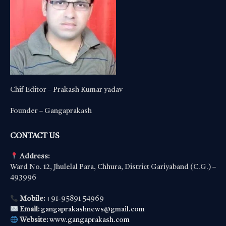
Chif Editor – Prakash Kumar yadav
Founder – Gangaprakash
CONTACT US
Address:
Ward No. 12, Jhulelal Para, Chhura, District Gariyaband (C.G.) –
493996
Mobile:
+91-95891 54969
Email:
gangaprakashnews@gmail.com
Website:
www.gangaprakash.com