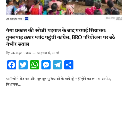
गंगा प्रकाश की खोजी पड़ताल के बाद गरमाई सियासत:
तुमलपाड़ क्रशर प्लांट पहुंची कांग्रेस, BRO परियोजना पर उठे
गंभीर सवाल
By
प्रकाश कुमार यादव
August 6, 2026
F
T
W
M
T
S
ac
w
h
es
el
h
ग्रामीणों ने रोजगार और मूलभूत सुविधाओं के वादे पूरे नहीं होने का लगाया आरोप,
e
it
at
se
e
ar
विधायक…
b
te
s
n
gr
e
o
r
A
g
a
o
p
er
m
k
p