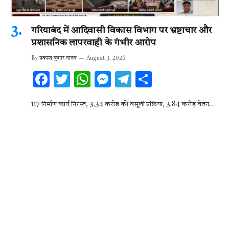
गरियाबंद में आदिवासी विकास विभाग पर भ्रष्टाचार और
प्रशासनिक लापरवाही के गंभीर आरोप
By
प्रकाश कुमार यादव
August 3, 2026
F
T
W
M
T
S
ac
w
h
es
el
h
117 निर्माण कार्य निरस्त, 3.34 करोड़ की वसूली प्रक्रिया, 3.84 करोड़ वेतन…
e
it
at
se
e
ar
b
te
s
n
gr
e
o
r
A
g
a
o
p
er
m
k
p