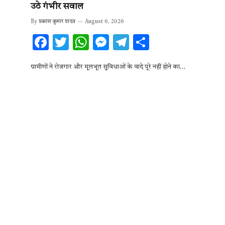
उठे गंभीर सवाल
By
प्रकाश कुमार यादव
August 6, 2026
F
T
W
M
T
S
ac
w
h
es
el
h
ग्रामीणों ने रोजगार और मूलभूत सुविधाओं के वादे पूरे नहीं होने का…
e
it
at
se
e
ar
b
te
s
n
gr
e
o
r
A
g
a
o
p
er
m
k
p