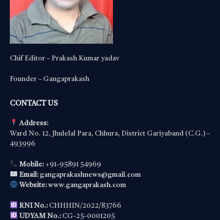
Chif Editor – Prakash Kumar yadav
Founder – Gangaprakash
CONTACT US
Address:
Ward No. 12, Jhulelal Para, Chhura, District Gariyaband (C.G.) –
493996
Mobile:
+91-95891 54969
Email:
gangaprakashnews@gmail.com
Website:
www.gangaprakash.com
RNI No.:
CHHHIN/2022/83766
UDYAM No.:
CG-25-0001205