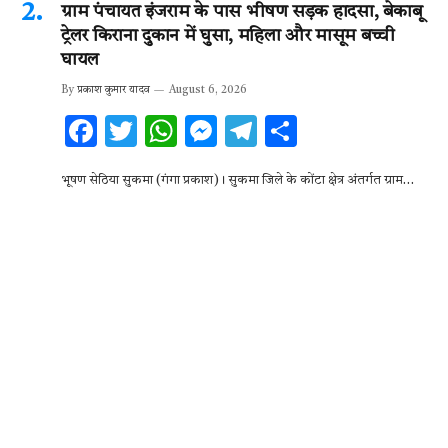
ग्राम पंचायत इंजराम के पास भीषण सड़क हादसा, बेकाबू
ट्रेलर किराना दुकान में घुसा, महिला और मासूम बच्ची
घायल
By
प्रकाश कुमार यादव
August 6, 2026
F
T
W
M
T
S
ac
w
h
es
el
h
भूषण सेठिया सुकमा (गंगा प्रकाश)। सुकमा जिले के कोंटा क्षेत्र अंतर्गत ग्राम…
e
it
at
se
e
ar
b
te
s
n
gr
e
o
r
A
g
a
o
p
er
m
k
p