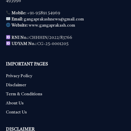
493996
Mobile:
+91-95891 54969
Email:
gangaprakashnews@gmail.com
Website:
www.gangaprakash.com
RNI No.:
CHHHIN/2022/83766
UDYAM No.:
CG-25-0001205
IMPORTANT PAGES
Privacy Policy
Disclaimer
Term & Conditions
About Us
Contact Us
DISCLAIMER