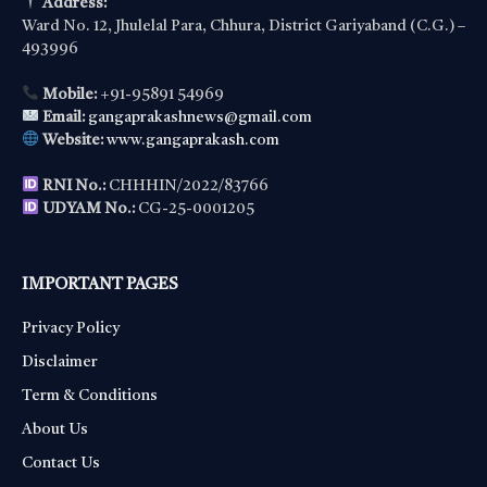
Address:
Ward No. 12, Jhulelal Para, Chhura, District Gariyaband (C.G.) –
493996
Mobile:
+91-95891 54969
Email:
gangaprakashnews@gmail.com
Website:
www.gangaprakash.com
RNI No.:
CHHHIN/2022/83766
UDYAM No.:
CG-25-0001205
IMPORTANT PAGES
Privacy Policy
Disclaimer
Term & Conditions
About Us
Contact Us