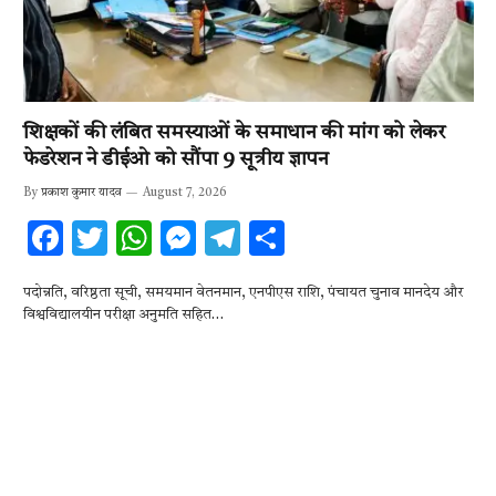
शिक्षकों की लंबित समस्याओं के समाधान की मांग को लेकर
फेडरेशन ने डीईओ को सौंपा 9 सूत्रीय ज्ञापन
By
प्रकाश कुमार यादव
August 7, 2026
F
T
W
M
T
S
ac
w
h
es
el
h
पदोन्नति, वरिष्ठता सूची, समयमान वेतनमान, एनपीएस राशि, पंचायत चुनाव मानदेय और
e
it
at
se
e
ar
विश्वविद्यालयीन परीक्षा अनुमति सहित…
b
te
s
n
gr
e
o
r
A
g
a
o
p
er
m
k
p