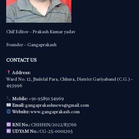
Chif Editor – Prakash Kumar yadav
Founder – Gangaprakash
CONTACT US
Address:
Ward No. 12, Jhulelal Para, Chhura, District Gariyaband (C.G.) –
493996
Mobile:
+91-95891 54969
Email:
gangaprakashnews@gmail.com
Website:
www.gangaprakash.com
RNI No.:
CHHHIN/2022/83766
UDYAM No.:
CG-25-0001205