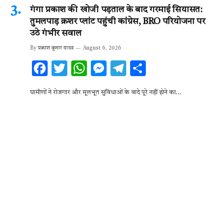
गंगा प्रकाश की खोजी पड़ताल के बाद गरमाई सियासत:
तुमलपाड़ क्रशर प्लांट पहुंची कांग्रेस, BRO परियोजना पर
उठे गंभीर सवाल
By
प्रकाश कुमार यादव
August 6, 2026
F
T
W
M
T
S
ac
w
h
es
el
h
ग्रामीणों ने रोजगार और मूलभूत सुविधाओं के वादे पूरे नहीं होने का…
e
it
at
se
e
ar
b
te
s
n
gr
e
o
r
A
g
a
o
p
er
m
k
p