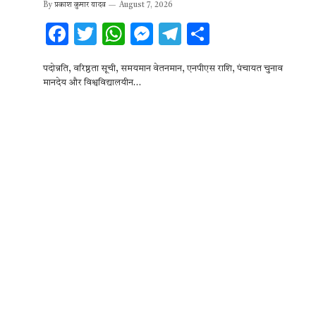
By
प्रकाश कुमार यादव
August 7, 2026
F
T
W
M
T
S
ac
w
h
es
el
h
पदोन्नति, वरिष्ठता सूची, समयमान वेतनमान, एनपीएस राशि, पंचायत चुनाव
e
it
at
se
e
ar
मानदेय और विश्वविद्यालयीन…
b
te
s
n
gr
e
o
r
A
g
a
o
p
er
m
k
p