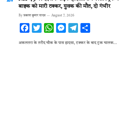
बाइक को मारी टक्कर, युवक की मौत, दो गंभीर
By
प्रकाश कुमार यादव
August 7, 2026
F
T
W
M
T
S
ac
w
h
es
el
h
अकलतरा के तरौद चौक के पास हादसा, टक्कर के बाद ट्रक चालक…
e
it
at
se
e
ar
b
te
s
n
gr
e
o
r
A
g
a
o
p
er
m
k
p