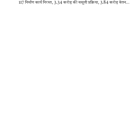
117 निर्माण कार्य निरस्त, 3.34 करोड़ की वसूली प्रक्रिया, 3.84 करोड़ वेतन…
e
it
at
se
e
ar
b
te
s
n
gr
e
o
r
A
g
a
o
p
er
m
k
p