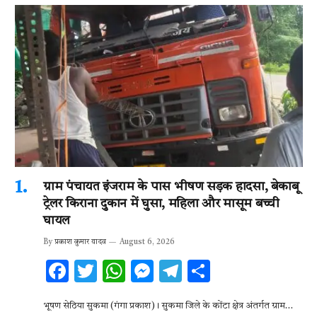
ग्राम पंचायत इंजराम के पास भीषण सड़क हादसा, बेकाबू
ट्रेलर किराना दुकान में घुसा, महिला और मासूम बच्ची
घायल
By
प्रकाश कुमार यादव
August 6, 2026
F
T
W
M
T
S
ac
w
h
es
el
h
भूषण सेठिया सुकमा (गंगा प्रकाश)। सुकमा जिले के कोंटा क्षेत्र अंतर्गत ग्राम…
e
it
at
se
e
ar