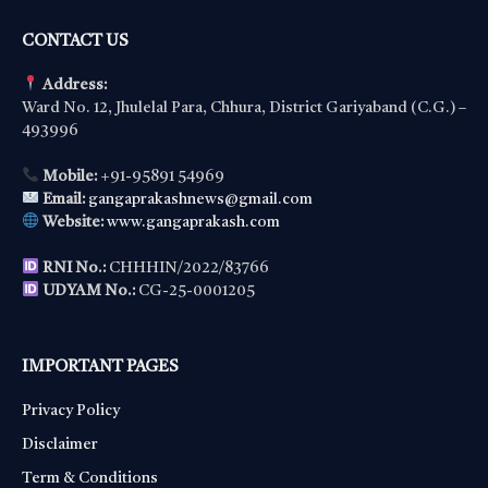
CONTACT US
Address:
Ward No. 12, Jhulelal Para, Chhura, District Gariyaband (C.G.) –
493996
Mobile:
+91-95891 54969
Email:
gangaprakashnews@gmail.com
Website:
www.gangaprakash.com
RNI No.:
CHHHIN/2022/83766
UDYAM No.:
CG-25-0001205
IMPORTANT PAGES
Privacy Policy
Disclaimer
Term & Conditions