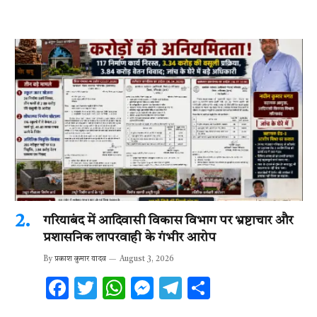
गरियाबंद में आदिवासी विकास विभाग पर भ्रष्टाचार और
प्रशासनिक लापरवाही के गंभीर आरोप
By
प्रकाश कुमार यादव
August 3, 2026
F
T
W
M
T
S
ac
w
h
es
el
h