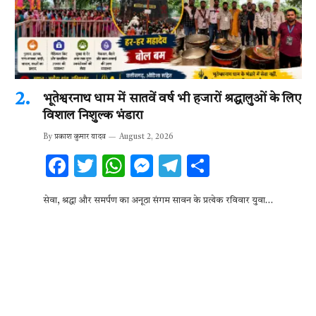
भूतेश्वरनाथ धाम में सातवें वर्ष भी हजारों श्रद्धालुओं के लिए
विशाल निशुल्क भंडारा
By
प्रकाश कुमार यादव
August 2, 2026
F
T
W
M
T
S
ac
w
h
es
el
h
सेवा, श्रद्धा और समर्पण का अनूठा संगम सावन के प्रत्येक रविवार युवा…
e
it
at
se
e
ar
b
te
s
n
gr
e
o
r
A
g
a
o
p
er
m
k
p