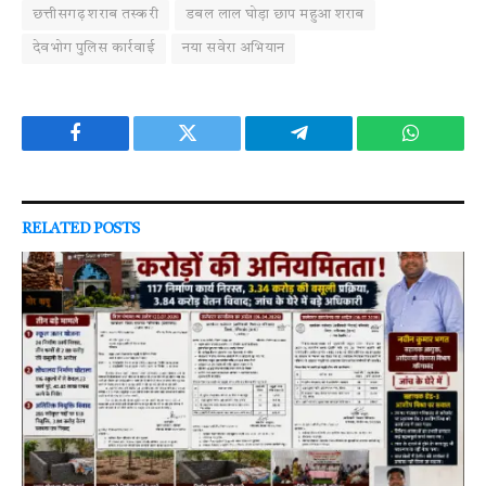
छत्तीसगढ़ शराब तस्करी
डबल लाल घोड़ा छाप महुआ शराब
देवभोग पुलिस कार्रवाई
नया सवेरा अभियान
Facebook
Twitter
Telegram
WhatsAp
RELATED
POSTS