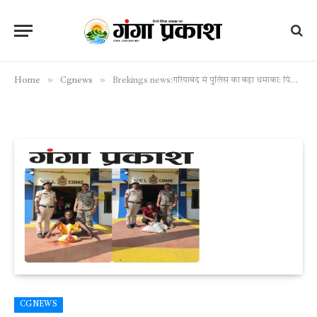
»
»
Home
Cgnews
Brekings news:गरियाबंद में पुलिस का बड़ा धमाका: पिता-पुत्र गिरफ्तार, 21 लीटर ‘डबल लाल घोड़ा छाप’ अवैध महुआ शराब बरामद!
CGNEWS