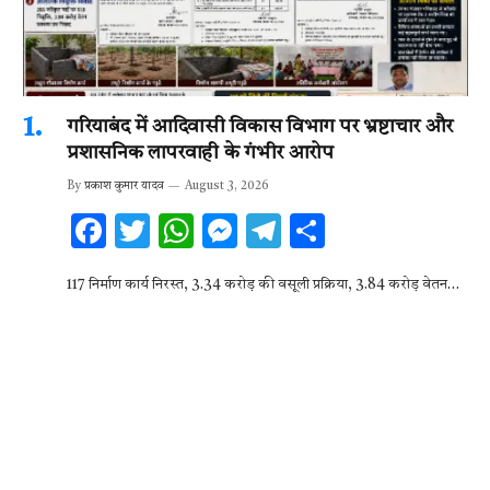
गरियाबंद में आदिवासी विकास विभाग पर भ्रष्टाचार और
प्रशासनिक लापरवाही के गंभीर आरोप
By
प्रकाश कुमार यादव
August 3, 2026
F
T
W
M
T
S
ac
w
h
es
el
h
117 निर्माण कार्य निरस्त, 3.34 करोड़ की वसूली प्रक्रिया, 3.84 करोड़ वेतन…
e
it
at
se
e
ar
b
te
s
n
gr
e
o
r
A
g
a
o
p
er
m
k
p