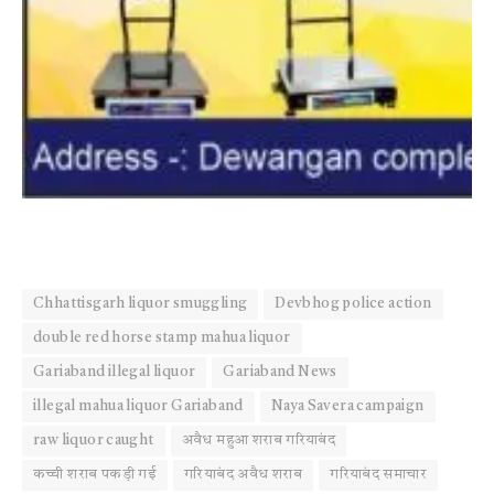
Chhattisgarh liquor smuggling
Devbhog police action
double red horse stamp mahua liquor
Gariaband illegal liquor
Gariaband News
illegal mahua liquor Gariaband
Naya Savera campaign
raw liquor caught
अवैध महुआ शराब गरियाबंद
कच्ची शराब पकड़ी गई
गरियाबंद अवैध शराब
गरियाबंद समाचार