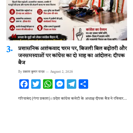
प्रशासनिक आतंकवाद चरम पर, बिजली बिल बढ़ोतरी और
जनसमस्याओं पर कांग्रेस का दो माह का आंदोलन: दीपक
बैज
By
प्रकाश कुमार यादव
August 2, 2026
F
T
W
M
T
S
ac
w
h
es
el
h
गरियाबंद (गंगा प्रकाश)। प्रदेश कांग्रेस कमेटी के अध्यक्ष दीपक बैज ने रविवार…
e
it
at
se
e
ar
b
te
s
n
gr
e
o
r
A
g
a
o
p
er
m