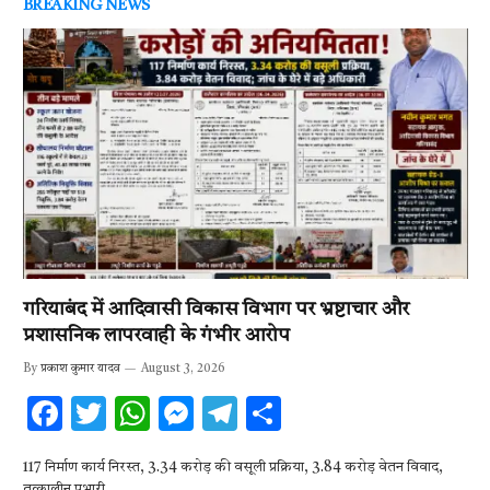
BREAKING NEWS
गरियाबंद में आदिवासी विकास विभाग पर भ्रष्टाचार और
प्रशासनिक लापरवाही के गंभीर आरोप
By
प्रकाश कुमार यादव
August 3, 2026
F
T
W
M
T
S
ac
w
h
es
el
h
117 निर्माण कार्य निरस्त, 3.34 करोड़ की वसूली प्रक्रिया, 3.84 करोड़ वेतन विवाद,
e
it
at
se
e
ar
तत्कालीन प्रभारी…