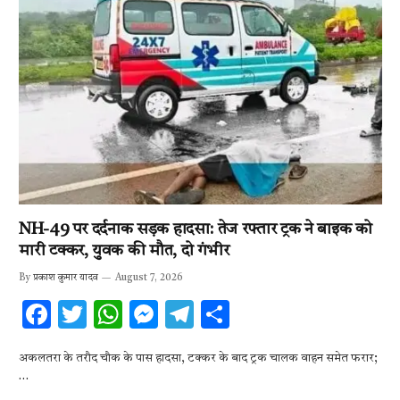
NH-49 पर दर्दनाक सड़क हादसा: तेज रफ्तार ट्रक ने बाइक को
मारी टक्कर, युवक की मौत, दो गंभीर
By
प्रकाश कुमार यादव
August 7, 2026
F
T
W
M
T
S
ac
w
h
es
el
h
अकलतरा के तरौद चौक के पास हादसा, टक्कर के बाद ट्रक चालक वाहन समेत फरार;
e
it
at
se
e
ar
…