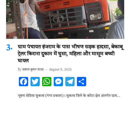
ग्राम पंचायत इंजराम के पास भीषण सड़क हादसा, बेकाबू
ट्रेलर किराना दुकान में घुसा, महिला और मासूम बच्ची
घायल
By
प्रकाश कुमार यादव
August 6, 2026
F
T
W
M
T
S
ac
w
h
es
el
h
भूषण सेठिया सुकमा (गंगा प्रकाश)। सुकमा जिले के कोंटा क्षेत्र अंतर्गत ग्राम…
e
it
at
se
e
ar
b
te
s
n
gr
e
o
r
A
g
a
o
p
er
m