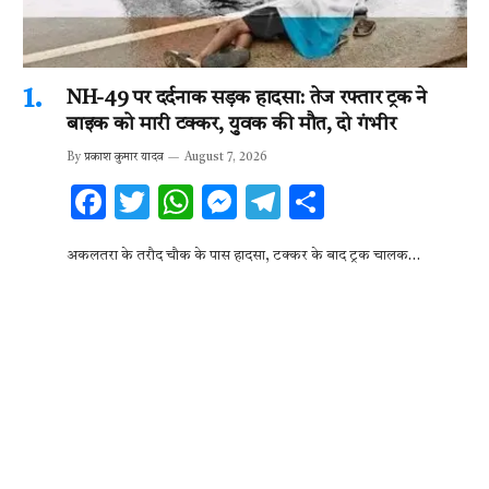
NH-49 पर दर्दनाक सड़क हादसा: तेज रफ्तार ट्रक ने
बाइक को मारी टक्कर, युवक की मौत, दो गंभीर
By
प्रकाश कुमार यादव
August 7, 2026
F
T
W
M
T
S
ac
w
h
es
el
h
अकलतरा के तरौद चौक के पास हादसा, टक्कर के बाद ट्रक चालक…
e
it
at
se
e
ar
b
te
s
n
gr
e
o
r
A
g
a
o
p
er
m
k
p