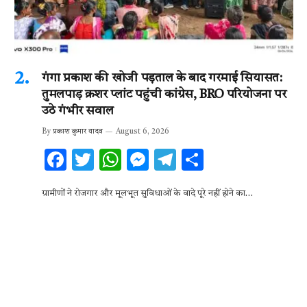
गंगा प्रकाश की खोजी पड़ताल के बाद गरमाई सियासत:
तुमलपाड़ क्रशर प्लांट पहुंची कांग्रेस, BRO परियोजना पर
उठे गंभीर सवाल
By
प्रकाश कुमार यादव
August 6, 2026
F
T
W
M
T
S
ac
w
h
es
el
h
ग्रामीणों ने रोजगार और मूलभूत सुविधाओं के वादे पूरे नहीं होने का…
e
it
at
se
e
ar
b
te
s
n
gr
e
o
r
A
g
a
o
p
er
m
k
p