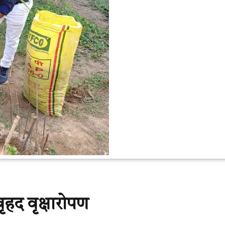
वृहद वृक्षारोपण