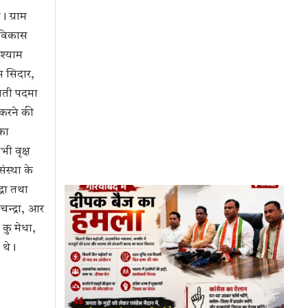
 ग्राम
ा विकास
 श्याम
म सिदार,
ीमती पदमा
 करने की
 का
ी वृक्ष
ंस्था के
्रा तथा
चन्द्रा, आर
 कु मेधा,
त थे।