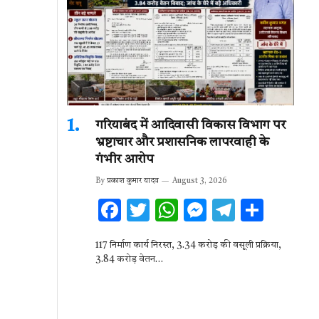
गरियाबंद में आदिवासी विकास विभाग पर
भ्रष्टाचार और प्रशासनिक लापरवाही के
गंभीर आरोप
By
प्रकाश कुमार यादव
August 3, 2026
F
T
W
M
T
S
ac
w
h
es
el
h
117 निर्माण कार्य निरस्त, 3.34 करोड़ की वसूली प्रक्रिया,
e
it
at
se
e
ar
3.84 करोड़ वेतन…
b
te
s
n
gr
e
o
r
A
g
a