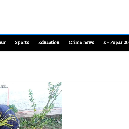
pur
Sports
Education
Crime news
E – Pepar 2