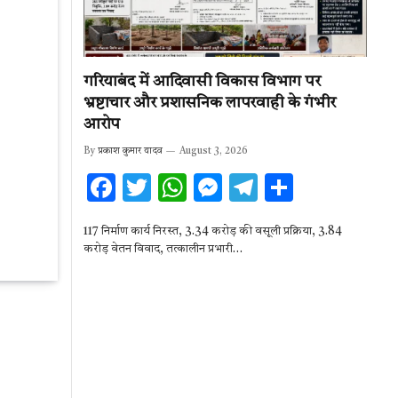
गरियाबंद में आदिवासी विकास विभाग पर
भ्रष्टाचार और प्रशासनिक लापरवाही के गंभीर
आरोप
By
प्रकाश कुमार यादव
August 3, 2026
F
T
W
M
T
S
ac
w
h
es
el
h
117 निर्माण कार्य निरस्त, 3.34 करोड़ की वसूली प्रक्रिया, 3.84
e
it
at
se
e
ar
करोड़ वेतन विवाद, तत्कालीन प्रभारी…
b
te
s
n
gr
e
o
r
A
g
a
o
p
er
m
k
p