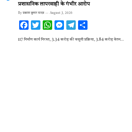
प्रशासनिक लापरवाही के गंभीर आरोप
By
प्रकाश कुमार यादव
August 3, 2026
F
T
W
M
T
S
ac
w
h
es
el
h
117 निर्माण कार्य निरस्त, 3.34 करोड़ की वसूली प्रक्रिया, 3.84 करोड़ वेतन…
e
it
at
se
e
ar
b
te
s
n
gr
e
o
r
A
g
a
o
p
er
m
k
p