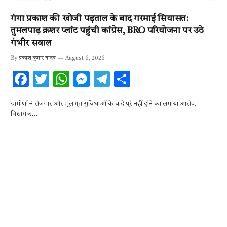
गंगा प्रकाश की खोजी पड़ताल के बाद गरमाई सियासत:
तुमलपाड़ क्रशर प्लांट पहुंची कांग्रेस, BRO परियोजना पर उठे
गंभीर सवाल
By
प्रकाश कुमार यादव
August 6, 2026
F
T
W
M
T
S
ac
w
h
es
el
h
ग्रामीणों ने रोजगार और मूलभूत सुविधाओं के वादे पूरे नहीं होने का लगाया आरोप,
e
it
at
se
e
ar
विधायक…
b
te
s
n
gr
e
o
r
A
g
a
o
p
er
m
k
p