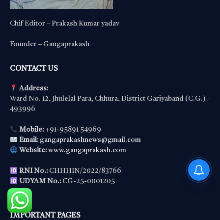
Chif Editor – Prakash Kumar yadav
Founder – Gangaprakash
CONTACT US
Address:
Ward No. 12, Jhulelal Para, Chhura, District Gariyaband (C.G.) –
493996
Mobile:
+91-95891 54969
Email:
gangaprakashnews@gmail.com
Website:
www.gangaprakash.com
PM Modi : 'मैं अभी और करना
RNI No.:
CHHHIN/2022/83766
चाहता हूँ'— पीएम मोदी के इस बयान
UDYAM No.:
CG-25-0001205
IMPORTANT PAGES