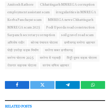
Amitosh Rathore
Chhattisgarh MNREGA corruption
employment assistant scam
irregularities in MNREGA
Korba Panchayat scam
MNREGA news Chhattisgarh
MNREGA scam 2025
Podi Uporda road construction
Sarpanch secretary corruption
soil gravel road scam
अमितोष राठौर
कोरबा पंचायत घोटाला
छत्तीसगढ़ मनरेगा भ्रष्टाचार
पोड़ी उपरोड़ा सड़क निर्माण
मनरेगा खबर छत्तीसगढ़
मनरेगा घोटाला 2025
मनरेगा में गड़बड़ी
मिट्टी मुरुम सड़क घोटाला
रोजगार सहायक घोटाला
सरपंच सचिव भ्रष्टाचार
Facebook
Twitter
Telegram
WhatsAp
RELATED
POSTS