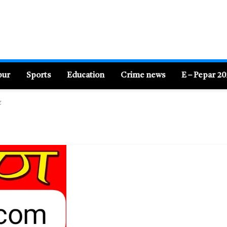
pur
Sports
Education
Crime news
E – Pepar 2
ट