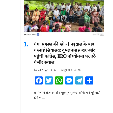
गंगा प्रकाश की खोजी पड़ताल के बाद
गरमाई सियासत: तुमलपाड़ क्रशर प्लांट
पहुंची कांग्रेस, BRO परियोजना पर उठे
गंभीर सवाल
By
प्रकाश कुमार यादव
August 6, 2026
F
T
W
M
T
S
ac
w
h
es
el
h
ग्रामीणों ने रोजगार और मूलभूत सुविधाओं के वादे पूरे नहीं
e
it
at
se
e
ar
होने का…
b
te
s
n
gr
e
o
r
A
g
a