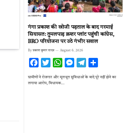
गंगा प्रकाश की खोजी पड़ताल के बाद गरमाई
सियासत: तुमलपाड़ क्रशर प्लांट पहुंची कांग्रेस,
BRO परियोजना पर उठे गंभीर सवाल
By
प्रकाश कुमार यादव
August 6, 2026
F
T
W
M
T
S
ac
w
h
es
el
h
ग्रामीणों ने रोजगार और मूलभूत सुविधाओं के वादे पूरे नहीं होने का
e
it
at
se
e
ar
लगाया आरोप, विधायक…
b
te
s
n
gr
e
o
r
A
g
a
o
p
er
m
k
p