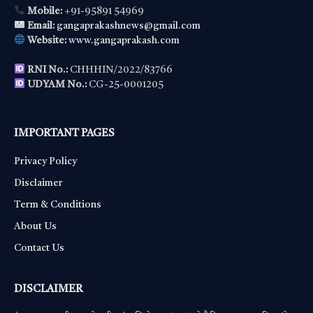
Mobile:
+91-95891 54969
Email:
gangaprakashnews@gmail.com
Website:
www.gangaprakash.com
RNI No.:
CHHHIN/2022/83766
UDYAM No.:
CG-25-0001205
IMPORTANT PAGES
Privacy Policy
Disclaimer
Term & Conditions
About Us
Contact Us
DISCLAIMER