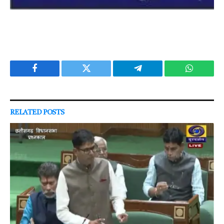
Facebook
Twitter
Telegram
WhatsAp
RELATED
POSTS