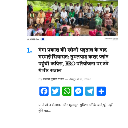
गंगा प्रकाश की खोजी पड़ताल के बाद
गरमाई सियासत: तुमलपाड़ क्रशर प्लांट
पहुंची कांग्रेस, BRO परियोजना पर उठे
गंभीर सवाल
By
प्रकाश कुमार यादव
August 6, 2026
F
T
W
M
T
S
ac
w
h
es
el
h
ग्रामीणों ने रोजगार और मूलभूत सुविधाओं के वादे पूरे नहीं
e
it
at
se
e
ar
होने का…
b
te
s
n
gr
e
o
r
A
g
a