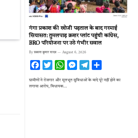
गंगा प्रकाश की खोजी पड़ताल के बाद गरमाई
सियासत: तुमलपाड़ क्रशर प्लांट पहुंची कांग्रेस,
BRO परियोजना पर उठे गंभीर सवाल
By
प्रकाश कुमार यादव
August 6, 2026
F
T
W
M
T
S
ac
w
h
es
el
h
ग्रामीणों ने रोजगार और मूलभूत सुविधाओं के वादे पूरे नहीं होने का
e
it
at
se
e
ar
लगाया आरोप, विधायक…
b
te
s
n
gr
e
o
r
A
g
a
o
p
er
m
k
p