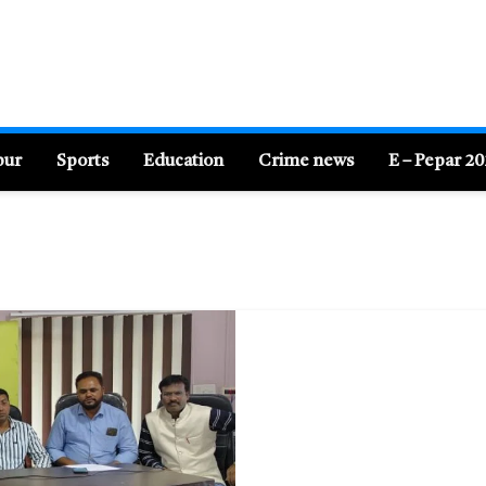
pur
Sports
Education
Crime news
E – Pepar 2