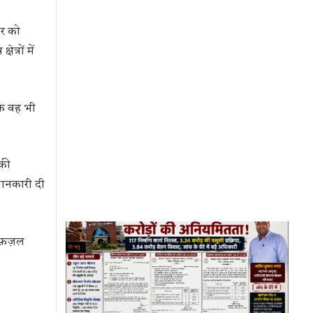
नर को
त्रों में
कि वह भी
 की
ानकारी दी
फ़ज़ल