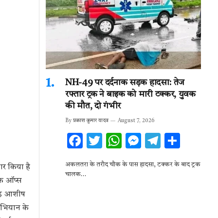
NH-49 पर दर्दनाक सड़क हादसा: तेज
रफ्तार ट्रक ने बाइक को मारी टक्कर, युवक
की मौत, दो गंभीर
By
प्रकाश कुमार यादव
August 7, 2026
F
T
W
M
T
S
ac
w
h
es
el
h
अकलतरा के तरौद चौक के पास हादसा, टक्कर के बाद ट्रक
ार किया है
e
it
at
se
e
ar
चालक…
्षक ऑप्स
b
te
s
n
gr
e
रगढ़ आशीष
o
r
A
g
a
अभियान के