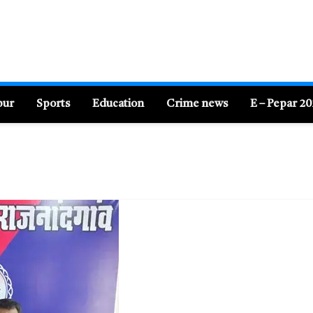
pur
Sports
Education
Crime news
E – Pepar 2