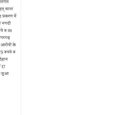
o
p
er
m
ंतर्गत
k
p
हत् थाना
 प्रकरण में
से नगदी
पये व 01
ोंगरगढ़
2 आरोपी के
5 रूपये व
दैहान
ं 17
ढ़ जुआ