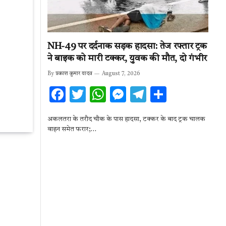
NH-49 पर दर्दनाक सड़क हादसा: तेज रफ्तार ट्रक
ने बाइक को मारी टक्कर, युवक की मौत, दो गंभीर
By
प्रकाश कुमार यादव
August 7, 2026
F
T
W
M
T
S
ac
w
h
es
el
h
अकलतरा के तरौद चौक के पास हादसा, टक्कर के बाद ट्रक चालक
e
it
at
se
e
ar
वाहन समेत फरार;…
b
te
s
n
gr
e
o
r
A
g
a
o
p
er
m
k
p