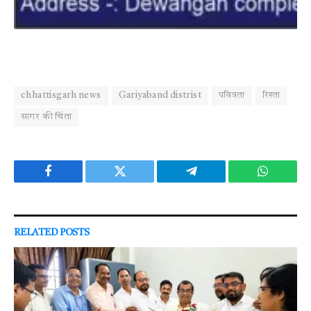
chhattisgarh news
Gariyaband distrist
पवित्रता
रिश्ता
सागर की चिंता
Facebook
Twitter
Telegram
WhatsAp
RELATED
POSTS