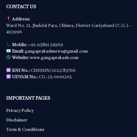
CONTACT US
Address:
Ward No. 12, Jhulelal Para, Chhura, District Gariyaband (C.G.) –
493996
Mobile:
+91-95891 54969
Email:
gangaprakashnews@gmail.com
Website:
www.gangaprakash.com
RNI No.:
CHHHIN/2022/83766
UDYAM No.:
CG-25-0001205
IMPORTANT PAGES
Privacy Policy
Disclaimer
Term & Conditions