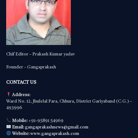
Chif Editor – Prakash Kumar yadav
Founder – Gangaprakash
CONTACT US
Address:
Ward No. 12, Jhulelal Para, Chhura, District Gariyaband (C.G.) –
493996
Mobile:
+91-95891 54969
Email:
gangaprakashnews@gmail.com
Website:
www.gangaprakash.com