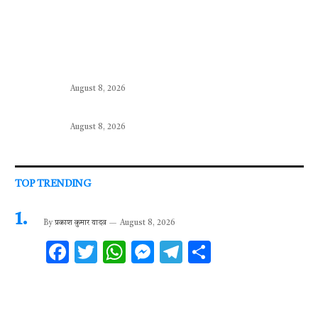
August 8, 2026
August 8, 2026
TOP TRENDING
By
प्रकाश कुमार यादव
August 8, 2026
F
T
W
M
T
S
ac
w
h
es
el
h
e
it
at
se
e
ar