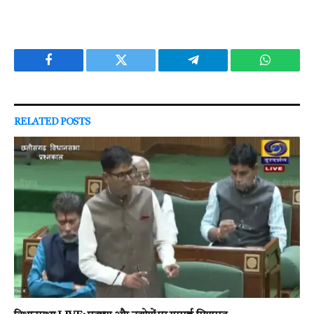
Facebook
Twitter
Telegram
WhatsAp
RELATED
POSTS