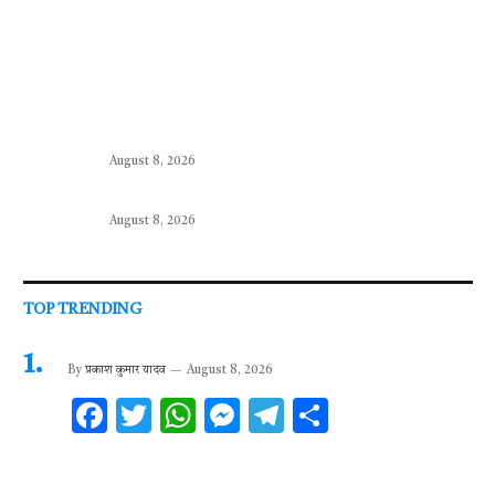
August 8, 2026
August 8, 2026
TOP TRENDING
By
प्रकाश कुमार यादव
August 8, 2026
F
T
W
M
T
S
ac
w
h
es
el
h
e
it
at
se
e
ar