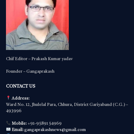
Chif Editor – Prakash Kumar yadav
Founder – Gangaprakash
CONTACT US
Address:
Ward No. 12, Jhulelal Para, Chhura, District Gariyaband (C.G.) –
493996
Mobile:
+91-95891 54969
Email:
gangaprakashnews@gmail.com