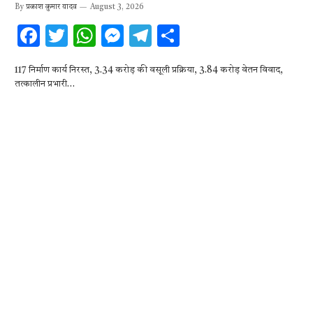
By
प्रकाश कुमार यादव
August 3, 2026
F
T
W
M
T
S
ac
w
h
es
el
h
117 निर्माण कार्य निरस्त, 3.34 करोड़ की वसूली प्रक्रिया, 3.84 करोड़ वेतन विवाद,
e
it
at
se
e
ar
तत्कालीन प्रभारी…
b
te
s
n
gr
e
o
r
A
g
a
o
p
er
m
k
p