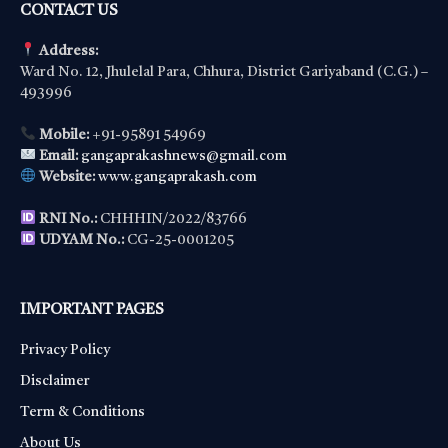
CONTACT US
Address:
Ward No. 12, Jhulelal Para, Chhura, District Gariyaband (C.G.) –
493996
Mobile:
+91-95891 54969
Email:
gangaprakashnews@gmail.com
Website:
www.gangaprakash.com
RNI No.:
CHHHIN/2022/83766
UDYAM No.:
CG-25-0001205
IMPORTANT PAGES
Privacy Policy
Disclaimer
Term & Conditions
About Us