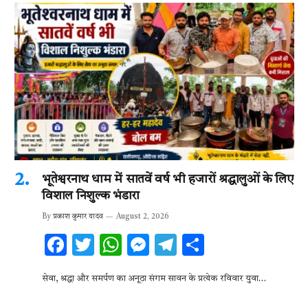
भूतेश्वरनाथ धाम में सातवें वर्ष भी हजारों श्रद्धालुओं के लिए
विशाल निशुल्क भंडारा
By
प्रकाश कुमार यादव
August 2, 2026
F
T
W
M
T
S
ac
w
h
es
el
h
सेवा, श्रद्धा और समर्पण का अनूठा संगम सावन के प्रत्येक रविवार युवा…
e
it
at
se
e
ar