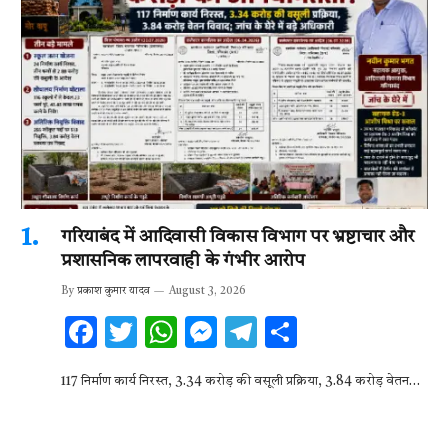
गरियाबंद में आदिवासी विकास विभाग पर भ्रष्टाचार और
प्रशासनिक लापरवाही के गंभीर आरोप
By
प्रकाश कुमार यादव
August 3, 2026
F
T
W
M
T
S
ac
w
h
es
el
h
117 निर्माण कार्य निरस्त, 3.34 करोड़ की वसूली प्रक्रिया, 3.84 करोड़ वेतन…
e
it
at
se
e
ar
b
te
s
n
gr
e