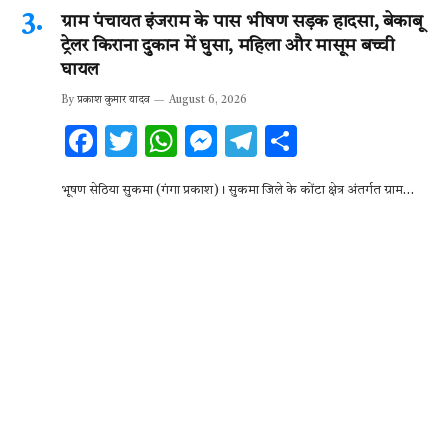
ग्राम पंचायत इंजराम के पास भीषण सड़क हादसा, बेकाबू
ट्रेलर किराना दुकान में घुसा, महिला और मासूम बच्ची
घायल
By
प्रकाश कुमार यादव
August 6, 2026
F
T
W
M
T
S
ac
w
h
es
el
h
भूषण सेठिया सुकमा (गंगा प्रकाश)। सुकमा जिले के कोंटा क्षेत्र अंतर्गत ग्राम…
e
it
at
se
e
ar
b
te
s
n
gr
e
o
r
A
g
a
o
p
er
m
k
p