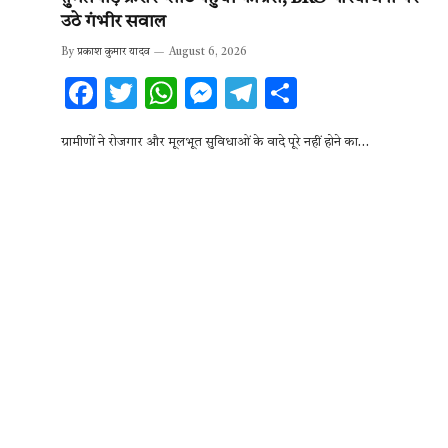
उठे गंभीर सवाल
By
प्रकाश कुमार यादव
August 6, 2026
F
T
W
M
T
S
ac
w
h
es
el
h
ग्रामीणों ने रोजगार और मूलभूत सुविधाओं के वादे पूरे नहीं होने का…
e
it
at
se
e
ar
b
te
s
n
gr
e
o
r
A
g
a
o
p
er
m
k
p