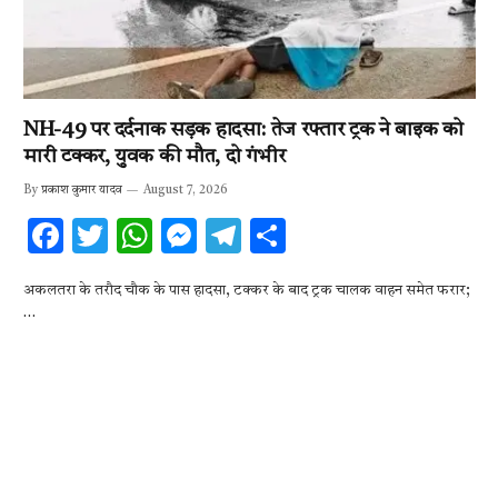
NH-49 पर दर्दनाक सड़क हादसा: तेज रफ्तार ट्रक ने बाइक को
मारी टक्कर, युवक की मौत, दो गंभीर
By
प्रकाश कुमार यादव
August 7, 2026
F
T
W
M
T
S
ac
w
h
es
el
h
अकलतरा के तरौद चौक के पास हादसा, टक्कर के बाद ट्रक चालक वाहन समेत फरार;
e
it
at
se
e
ar
…
b
te
s
n
gr
e
o
r
A
g
a
o
p
er
m
k
p