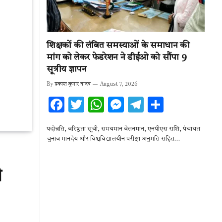
शिक्षकों की लंबित समस्याओं के समाधान की
मांग को लेकर फेडरेशन ने डीईओ को सौंपा 9
सूत्रीय ज्ञापन
By
प्रकाश कुमार यादव
August 7, 2026
F
T
W
M
T
S
ac
w
h
es
el
h
पदोन्नति, वरिष्ठता सूची, समयमान वेतनमान, एनपीएस राशि, पंचायत
e
it
at
se
e
ar
चुनाव मानदेय और विश्वविद्यालयीन परीक्षा अनुमति सहित…
b
te
s
n
gr
e
o
r
A
g
a
ी
o
p
er
m
k
p