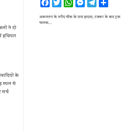
F
T
W
M
T
S
ac
w
h
es
el
h
अकलतरा के तरौद चौक के पास हादसा, टक्कर के बाद ट्रक
e
it
at
se
e
ar
चालक…
बलों ने दो
b
te
s
n
gr
e
ें हथियार
o
r
A
g
a
o
p
er
m
k
p
ओवादियों के
़ स्थल से
 सर्च