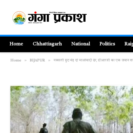
Home
Chhattisgarh
National
Politics
Rai
»
»
Home
BIJAPUR
नक्सली मुठभेड़ दो माओवादी ढेर, डीआरजी का एक जवान शहीद