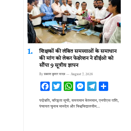
शिक्षकों की लंबित समस्याओं के समाधान
की मांग को लेकर फेडरेशन ने डीईओ को
सौंपा 9 सूत्रीय ज्ञापन
By
प्रकाश कुमार यादव
August 7, 2026
F
T
W
M
T
S
ac
w
h
es
el
h
पदोन्नति, वरिष्ठता सूची, समयमान वेतनमान, एनपीएस राशि,
e
it
at
se
e
ar
पंचायत चुनाव मानदेय और विश्वविद्यालयीन…
b
te
s
n
gr
e
o
r
A
g
a