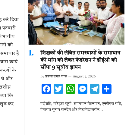
़ करे दिया
व पटवारी
ुविभागीय
ानों को
शिक्षकों की लंबित समस्याओं के समाधान
 समाचार है
की मांग को लेकर फेडरेशन ने डीईओ को
ारा कार्य
सौंपा 9 सूत्रीय ज्ञापन
रकरणों के
By
प्रकाश कुमार यादव
August 7, 2026
े थे और
F
T
W
M
T
S
िशीघ्र
रिया कि
ac
w
h
es
el
h
शुरू कर
पदोन्नति, वरिष्ठता सूची, समयमान वेतनमान, एनपीएस राशि,
e
it
at
se
e
ar
पंचायत चुनाव मानदेय और विश्वविद्यालयीन…
b
te
s
n
gr
e
o
r
A
g
a