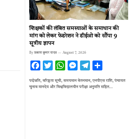
शिक्षकों की लंबित समस्याओं के समाधान की
मांग को लेकर फेडरेशन ने डीईओ को सौंपा 9
सूत्रीय ज्ञापन
By
प्रकाश कुमार यादव
August 7, 2026
F
T
W
M
T
S
ac
w
h
es
el
h
पदोन्नति, वरिष्ठता सूची, समयमान वेतनमान, एनपीएस राशि, पंचायत
e
it
at
se
e
ar
चुनाव मानदेय और विश्वविद्यालयीन परीक्षा अनुमति सहित…
b
te
s
n
gr
e
o
r
A
g
a
o
p
er
m
k
p