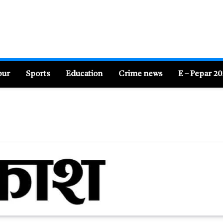
pur
Sports
Education
Crime news
E – Pepar 2