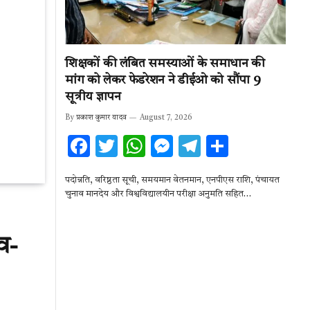
शिक्षकों की लंबित समस्याओं के समाधान की
मांग को लेकर फेडरेशन ने डीईओ को सौंपा 9
सूत्रीय ज्ञापन
By
प्रकाश कुमार यादव
August 7, 2026
F
T
W
M
T
S
ac
w
h
es
el
h
पदोन्नति, वरिष्ठता सूची, समयमान वेतनमान, एनपीएस राशि, पंचायत
e
it
at
se
e
ar
चुनाव मानदेय और विश्वविद्यालयीन परीक्षा अनुमति सहित…
b
te
s
n
gr
e
o
r
A
g
a
व-
o
p
er
m
k
p