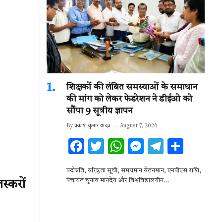
शिक्षकों की लंबित समस्याओं के समाधान
की मांग को लेकर फेडरेशन ने डीईओ को
सौंपा 9 सूत्रीय ज्ञापन
By
प्रकाश कुमार यादव
August 7, 2026
F
T
W
M
T
S
ac
w
h
es
el
h
पदोन्नति, वरिष्ठता सूची, समयमान वेतनमान, एनपीएस राशि,
e
it
at
se
e
ar
पंचायत चुनाव मानदेय और विश्वविद्यालयीन…
स्करों
b
te
s
n
gr
e
o
r
A
g
a